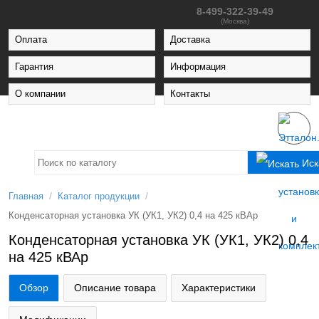
8-499-322-39-49
(Москва)
Оплата
Доставка
Гарантия
Информация
О компании
Контакты
Иск
/
/
Главная
Каталог продукции
Конденсаторная установка УК (УК1, УК2) 0,4 на 425 кВАр
Конденсаторная установка УК (УК1, УК2) 0,4
на 425 кВАр
Обзор
Описание товара
Характеристики