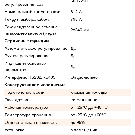
60/1-250
регулирования, сек
Номинальный ток уставноки
612 А
Ток для выбора кабеля
795 А
Рекомендованное сечение
2x240 мм
питающего кабеля (медь)
Сервисные функции
Автоматическое регулирование
Да
Ручное регулирование
Да
Индикация основных
Да
параметров
Интерфейс RS232/RS485
Опционально
Конструктивное исполнение
Подключение к сети
клеммная колодка
Охлаждение
естественное
Рабочая температура
от -25°C до +45 °C
Температура хранения
от -25°C до +60°C
Относительная влажность
до 95%
Установка
в помещении