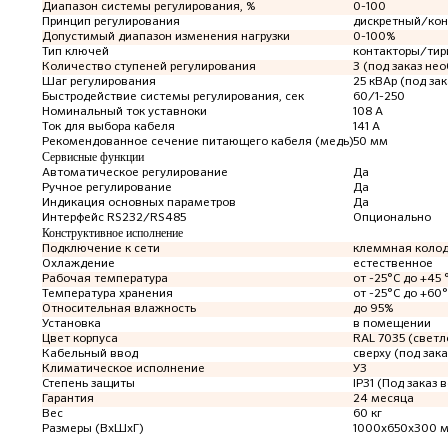
Диапазон системы регулирования, %
0-100
Принцип регулирования
дискретный/ко
Допустимый диапазон изменения нагрузки
0-100%
Тип ключей
контакторы/тир
Количество ступеней регулирования
3 (под заказ не
Шаг регулирования
25 кВАр (под за
Быстродействие системы регулирования, сек
60/1-250
Номинальный ток уставноки
108 А
Ток для выбора кабеля
141 А
Рекомендованное сечение питающего кабеля (медь)
50 мм
Сервисные функции
Автоматическое регулирование
Да
Ручное регулирование
Да
Индикация основных параметров
Да
Интерфейс RS232/RS485
Опционально
Конструктивное исполнение
Подключение к сети
клеммная коло
Охлаждение
естественное
Рабочая температура
от -25°C до +45 
Температура хранения
от -25°C до +60
Относительная влажность
до 95%
Установка
в помещении
Цвет корпуса
RAL 7035 (светл
Кабельный ввод
сверху (под зака
Климатическое исполнение
У3
Степень защиты
IP31 (Под заказ в
Гарантия
24 месяца
Вес
60 кг
Размеры (ВхШхГ)
1000х650х300 