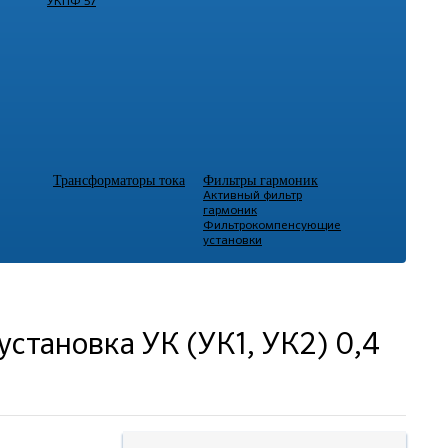
УКПФ 57
Трансформаторы тока
Фильтры гармоник
Активный фильтр
гармоник
Фильтрокомпенсующие
установки
становка УК (УК1, УК2) 0,4