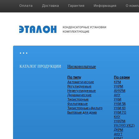
Оплата
Доставка
Гарантия
Информация
О комп
• • •
КАТАЛОГ ПРОДУКЦИИ
Низковольтные
По типу
По серии
Автоматические
КРМ
Регулируемые
УКРМ
Нерегулируемые
АУКРМ
Динамические
АКУ
Тиристорные
УКМ
Фильтровые
УКМ 58
Тиристорные+фильтр
УКМ 63
Бытовые для дома
УКМ 70
ККУ
УККРМ
УК (УК1,УК2)
ДКРМ
АКУТ
КРМТ