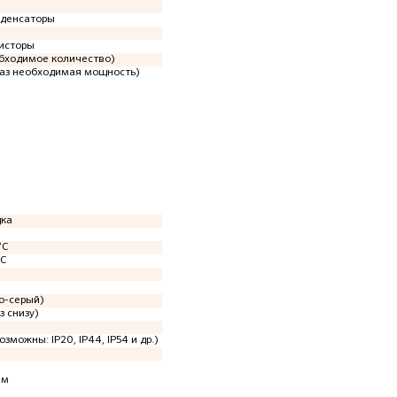
нденсаторы
исторы
обходимое количество)
каз необходимая мощность)
дка
°C
°C
о-серый)
з снизу)
озможны: IP20, IP44, IP54 и др.)
мм