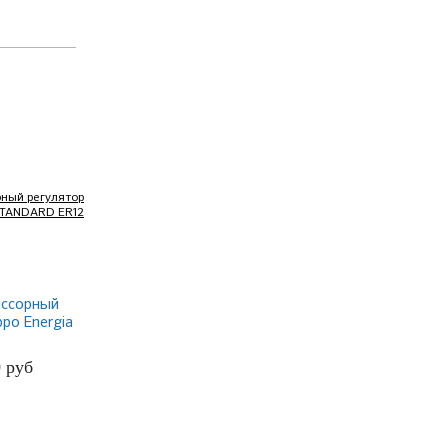
ссорный
ppo Energia
 ER12
0
руб
БНЕЕ