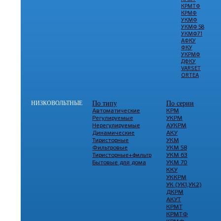
КРМТФ
КРМФ
УКМФ
УКМФ 58
УКМФ71
АФКУ
ФКУ
УКРМФ
ДФКУ
VARSET
ORTEA
НИЗКОВОЛЬТНЫЕ
По типу
По серии
Автоматические
КРМ
Регулируемые
УКРМ
Нерегулируемые
АУКРМ
Динамические
АКУ
Тиристорные
УКМ
Фильтровые
УКМ 58
Тиристорные+фильтр
УКМ 63
Бытовые для дома
УКМ 70
ККУ
УККРМ
УК (УК1,УК2)
ДКРМ
АКУТ
КРМТ
КРМТФ