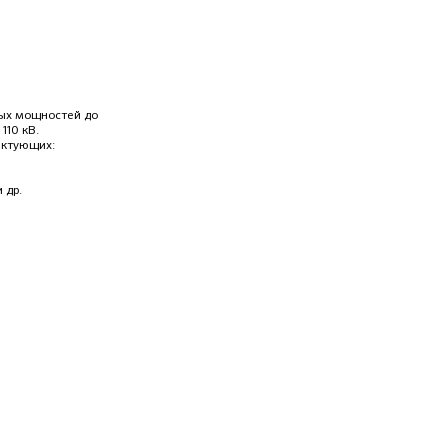
мых мощностей до
 110 кВ.
ектующих:
 др.