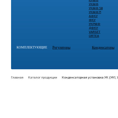
КРМФ
УКМФ
УКМФ 58
УКМФ71
АФКУ
ФКУ
УКРМФ
ДФКУ
VARSET
ORTEA
КОМПЛЕКТУЮЩИЕ
Регуляторы
Конденсаторы
Главная
Каталог продукции
Конденсаторная установка УК (УК1, У