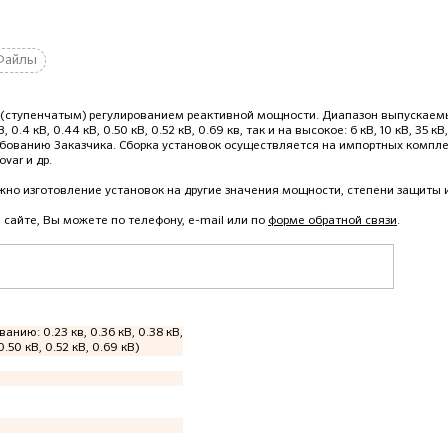
Файлы
ым (ступенчатым) регулированием реактивной мощности. Диапазон выпускае
.4 кВ, 0.44 кВ, 0.50 кВ, 0.52 кВ, 0.69 кв, так и на высокое: 6 кВ, 10 кВ, 35 кВ,
требованию Заказчика. Сборка установок осуществляется на импортных компл
ovar и др.
но изготовление установок на другие значения мощности, степени защиты и
 сайте, Вы можете по телефону, e-mail или по
форме обратной связи
.
ванию: 0.23 кв, 0.36 кВ, 0.38 кВ,
0.50 кВ, 0.52 кВ, 0.69 кВ)