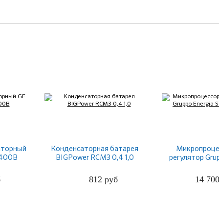
аторный
Конденсаторная батарея
Микропроце
 400В
BIGPower RCM3 0,4 1,0
регулятор Gru
STANDARD
б
812
руб
14 70
ПОДРОБНЕЕ
ПОДРО