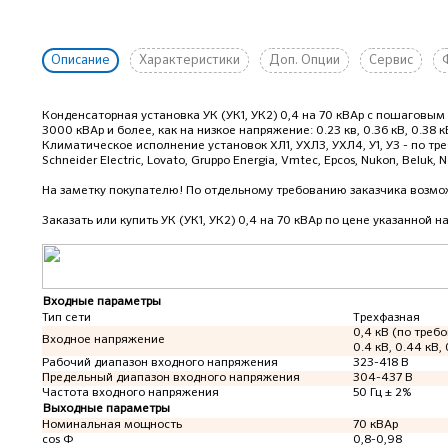
Описание
Характеристики
Доп. Опции
Сервис
Конденсаторная установка УК (УК1, УК2) 0,4 на 70 кВАр с пошагов
3000 кВАр и более, как на низкое напряжение: 0.23 кв, 0.36 кВ, 0.38 кВ, 0
Климатическое исполнение установок ХЛ1, УХЛ3, УХЛ4, У1, У3 - по 
Schneider Electric, Lovato, Gruppo Energia, Vmtec, Epcos, Nukon, Beluk, N
На заметку покупателю! По отдельному требованию заказчика возмож
Заказать или купить УК (УК1, УК2) 0,4 на 70 кВАр
по цене указанной на
Входные параметры
Тип сети
Трехфазная
0,4 кВ (по требо
Входное напряжение
0.4 кВ, 0.44 кВ, 
Рабочий диапазон входного напряжения
323-418 В
Предельный диапазон входного напряжения
304-437 В
Частота входного напряжения
50 Гц ± 2%
Выходные параметры
Номинальная мощность
70 кВАр
cos Ф
0,8-0,98