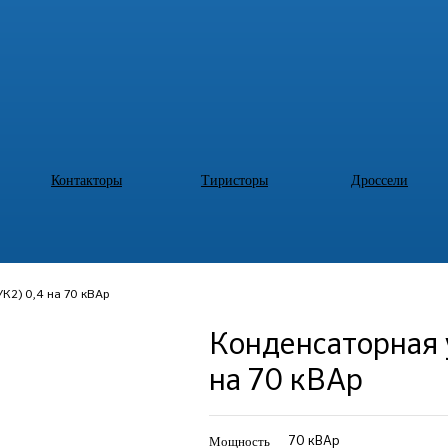
Контакторы
Тиристоры
Дроссели
К2) 0,4 на 70 кВАр
Конденсаторная у
на 70 кВАр
Мощность
70 кВАр