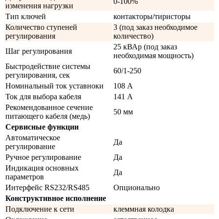
0-100%
изменения нагрузки
Тип ключей
контакторы/тиристоры
Количество ступеней
3 (под заказ необходимое
регулирования
количество)
25 кВАр (под заказ
Шаг регулирования
необходимая мощность)
Быстродействие системы
60/1-250
регулирования, сек
Номинальный ток уставноки
108 А
Ток для выбора кабеля
141 А
Рекомендованное сечение
50 мм
питающего кабеля (медь)
Сервисные функции
Автоматическое
Да
регулирование
Ручное регулирование
Да
Индикация основных
Да
параметров
Интерфейс RS232/RS485
Опционально
Конструктивное исполнение
Подключение к сети
клеммная колодка