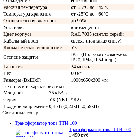
Охлаждение
естественное
Рабочая температура
от -25°C до +45 °C
Температура хранения
от -25°C до +60°C
Относительная влажность
до 95%
Установка
в помещении
Цвет корпуса
RAL 7035 (светло-серый)
Кабельный ввод
сверху (под заказ снизу)
Климатическое исполнение
У3
IP31 (Под заказ возможны:
Степень защиты
IP20, IP44, IP54 и др.)
Гарантия
24 месяца
Вес
60 кг
Размеры (ВхШхГ)
1000х650х300 мм
Технические характеристики
Мощность
75 кВАр
Серия
УК (УК1, УК2)
Входное напряжение
0,4 кВ (0,23кВ...0,69кВ)
Связанные товары
Трансформатор тока ТТИ 100
Трансформатор тока ТТИ 100
1 450
руб