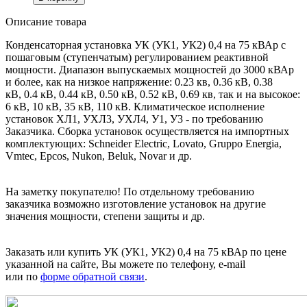
Описание товара
Конденсаторная установка УК (УК1, УК2) 0,4 на 75 кВАр с
пошаговым (ступенчатым) регулированием реактивной
мощности. Диапазон выпускаемых мощностей до 3000 кВАр
и более, как на низкое напряжение: 0.23 кв, 0.36 кВ, 0.38
кВ, 0.4 кВ, 0.44 кВ, 0.50 кВ, 0.52 кВ, 0.69 кв, так и на высокое:
6 кВ, 10 кВ, 35 кВ, 110 кВ. Климатическое исполнение
установок ХЛ1, УХЛ3, УХЛ4, У1, У3 - по требованию
Заказчика. Сборка установок осуществляется на импортных
комплектующих: Schneider Electric, Lovato, Gruppo Energia,
Vmtec, Epcos, Nukon, Beluk, Novar и др.
На заметку покупателю! По отдельному требованию
заказчика возможно изготовление установок на другие
значения мощности, степени защиты и др.
Заказать или купить УК (УК1, УК2) 0,4 на 75 кВАр
по цене
указанной на сайте, Вы можете по телефону, e-mail
или по
форме обратной связи
.