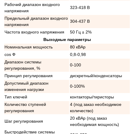
Рабочий диапазон входного
323-418 В
напряжения
Предельный диапазон входного
304-437 В
напряжения
Частота входного напряжения
50 Гц ± 2%
Выходные параметры
Номинальная мощность
80 кВАр
cos Ф
0,8-0,98
Диапазон системы
0-100
регулирования, %
Принцип регулирования
дискретный/конденсаторы
Допустимый диапазон
0-100%
изменения нагрузки
Тип ключей
контакторы/тиристоры
Количество ступеней
4 (под заказ необходимое
регулирования
количество)
20 кВАр (под заказ
Шаг регулирования
необходимая мощность)
Быстродействие системы