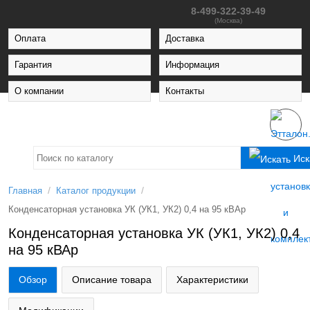
8-499-322-39-49
(Москва)
Оплата
Доставка
Гарантия
Информация
О компании
Контакты
Иск
/
/
Главная
Каталог продукции
Конденсаторная установка УК (УК1, УК2) 0,4 на 95 кВАр
Конденсаторная установка УК (УК1, УК2) 0,4
на 95 кВАр
Обзор
Описание товара
Характеристики