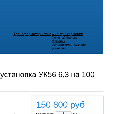
Трансформаторы тока
Фильтры гармоник
Активный фильтр
гармоник
Фильтрокомпенсующие
установки
установка УК56 6,3 на 100
150 800
руб