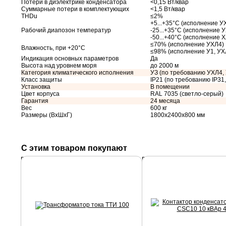
Потери в диэлектрике конденсатора
<0,15 Вт/квар
Суммарные потери в комплектующих
<1,5 Вт/квар
THDu
≤2%
+5...+35°С (исполнение У
Рабочий диапозон температур
-25...+35°С (исполнение 
-50...+40°С (исполнение Х
≤70% (исполнение УХЛ4)
Влажность, при +20°С
≤98% (исполнение У1, УХ
Индикация основных параметров
Да
Высота над уровнем моря
до 2000 м
Категория климатического исполнения
УЗ (по требованию УХЛ4, 
Класс защиты
IP21 (по требованию IP31, 
Установка
В помещении
Цвет корпуса
RAL 7035 (светло-серый)
Гарантия
24 месяца
Вес
600 кг
Размеры (ВхШхГ)
1800х2400х800 мм
С этим товаром покупают
Подробнее
Подробнее