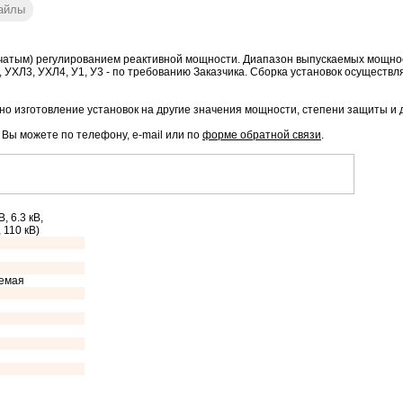
айлы
чатым) регулированием реактивной мощности. Диапазон выпускаемых мощностей
1, УХЛ3, УХЛ4, У1, У3 - по требованию Заказчика. Сборка установок осуществл
о изготовление установок на другие значения мощности, степени защиты и 
, Вы можете по телефону, e-mail или по
форме обратной связи
.
, 6.3 кВ,
, 110 кВ)
уемая