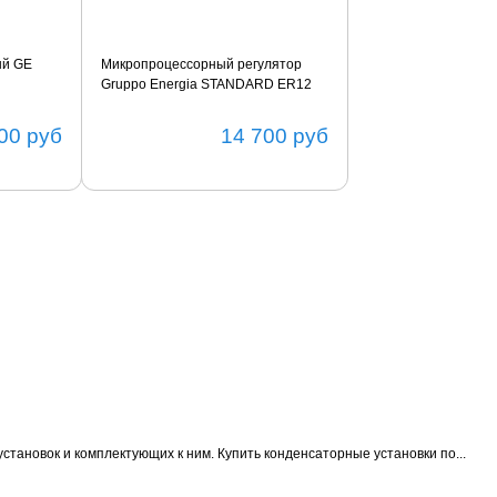
ый GE
Микропроцессорный регулятор
Gruppo Energia STANDARD ER12
00
руб
14 700
руб
становок и комплектующих к ним.
Купить конденсаторные установки по...