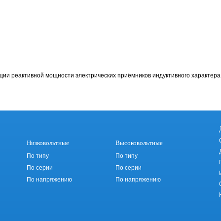
ции реактивной мощности электрических приёмников индуктивного характера 
Низковольтные
Высоковольтные
По типу
По типу
По серии
По серии
По напряжению
По напряжению