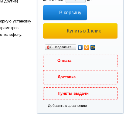
Количество:
шт
ны другие)
В корзину
торную установку
араметров.
Купить в 1 клик
о телефону.
Поделиться…
Оплата
Доставка
Пункты выдачи
Добавить к сравнению