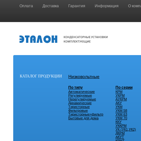
Оплата
Доставка
Гарантия
Информация
О комп
КАТАЛОГ ПРОДУКЦИИ
Низковольтные
По типу
По серии
Автоматические
КРМ
Регулируемые
УКРМ
Нерегулируемые
АУКРМ
Динамические
АКУ
Тиристорные
УКМ
Фильтровые
УКМ 58
Тиристорные+фильтр
УКМ 63
Бытовые для дома
УКМ 70
ККУ
УККРМ
УК (УК1,УК2)
ДКРМ
АКУТ
КРМТ