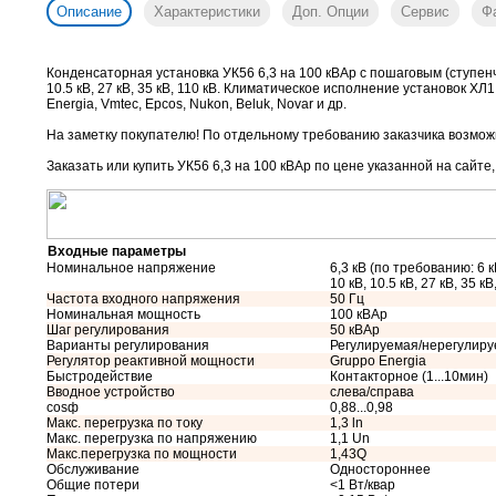
Описание
Характеристики
Доп. Опции
Сервис
Ф
Конденсаторная установка УК56 6,3 на 100 кВАр с пошаговым (ступен
10.5 кВ, 27 кВ, 35 кВ, 110 кВ. Климатическое исполнение установок ХЛ
Energia, Vmtec, Epcos, Nukon, Beluk, Novar и др.
На заметку покупателю! По отдельному требованию заказчика возможн
Заказать или купить УК56 6,3 на 100 кВАр
по цене указанной на сайте
Входные параметры
Номинальное напряжение
6,3 кВ (по требованию: 6 кВ
10 кВ, 10.5 кВ, 27 кВ, 35 кВ
Частота входного напряжения
50 Гц
Номинальная мощность
100 кВАр
Шаг регулирования
50 кВАр
Варианты регулирования
Регулируемая/нерегулир
Регулятор реактивной мощности
Gruppo Energia
Быстродействие
Контакторное (1...10мин)
Вводное устройство
слева/справа
cosф
0,88...0,98
Макс. перегрузка по току
1,3 ln
Макс. перегрузка по напряжению
1,1 Un
Макс.перегрузка по мощности
1,43Q
Обслуживание
Одностороннее
Общие потери
<1 Вт/квар