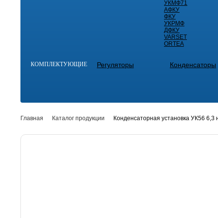
УКМФ71
АФКУ
ФКУ
УКРМФ
ДФКУ
VARSET
ORTEA
КОМПЛЕКТУЮЩИЕ
Регуляторы
Конденсаторы
Главная
Каталог продукции
Конденсаторная установка УК56 6,3 