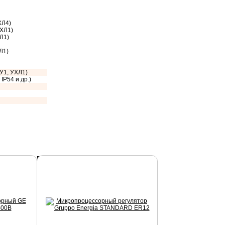
ХЛ4)
УХЛ1)
Л1)
Л1)
У1, УХЛ1)
IP54 и др.)
Подробнее