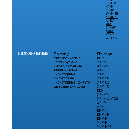
КРМТФ
КРМФ
УКМФ
УКМФ 58
УКМФ71
АФКУ
ФКУ
УКРМФ
ДФКУ
VARSET
ORTEA
НИЗКОВОЛЬТНЫЕ
По типу
По серии
Автоматические
КРМ
Регулируемые
УКРМ
Нерегулируемые
АУКРМ
Динамические
АКУ
Тиристорные
УКМ
Фильтровые
УКМ 58
Тиристорные+фильтр
УКМ 63
Бытовые для дома
УКМ 70
ККУ
УККРМ
УК (УК1,УК2)
ДКРМ
АКУТ
КРМТ
КРМТФ
КРМФ
УКМФ
УКМФ 58