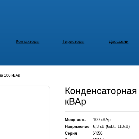
Контакторы
Тиристоры
Дроссели
на 100 кВАр
Конденсаторная 
кВАр
Мощность
100 кВАр
Напряжение
6,3 кВ (6кВ...110кВ)
Серия
УК56