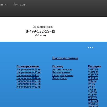
ании
Контакты
Обратная связь
8-499-322-39-49
(Москва)
• • •
Высоковольтные
По напряжению
По типу
По серии
Напряжение 0,23 кв
Автоматические
УКРЛ 56
Напряжение 0,38 кв
Регулируемые
УКРП 56
Напряжение 0,4 кв
Нерегулируемые
УКРЛ 57
Напряжение 0,44 кв
Фильтровые
УКРП 57
Напряжение 0,50 кв
УККРМ
Напряжение 0,52 кв
УК 56
Напряжение 0,69 кв
УК 57
УКЛ 56
УКП 56
УКЛ 57
УКП 57
УККРМФ
УКЛФ 56
УКПФ 56