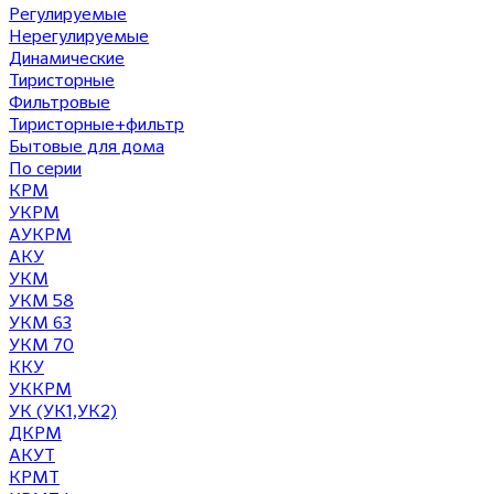
Регулируемые
Нерегулируемые
Динамические
Тиристорные
Фильтровые
Тиристорные+фильтр
Бытовые для дома
По серии
КРМ
УКРМ
АУКРМ
АКУ
УКМ
УКМ 58
УКМ 63
УКМ 70
ККУ
УККРМ
УК (УК1,УК2)
ДКРМ
АКУТ
КРМТ