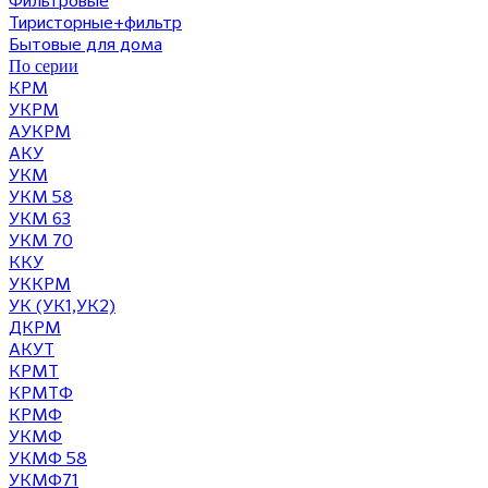
Фильтровые
Тиристорные+фильтр
Бытовые для дома
По серии
КРМ
УКРМ
АУКРМ
АКУ
УКМ
УКМ 58
УКМ 63
УКМ 70
ККУ
УККРМ
УК (УК1,УК2)
ДКРМ
АКУТ
КРМТ
КРМТФ
КРМФ
УКМФ
УКМФ 58
УКМФ71