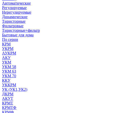
Автоматические
Регулируемые
Нерегулируемые
Динамические
Тиристорные
Фильтровые
Тиристорные+фильтр
Бытовые для дома
По серии
КРМ
УКРМ
АУКРМ
АКУ
УКМ
УКМ 58
УКМ 63
УКМ 70
ККУ
УККРМ
УК (УК1,УК2)
ДКРМ
АКУТ
КРМТ
КРМТФ
КРМФ