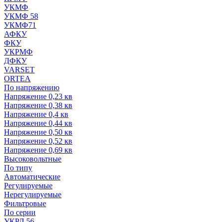
УКМФ
УКМФ 58
УКМФ71
АФКУ
ФКУ
УКРМФ
ДФКУ
VARSET
ORTEA
По напряжению
Напряжение 0,23 кв
Напряжение 0,38 кв
Напряжение 0,4 кв
Напряжение 0,44 кв
Напряжение 0,50 кв
Напряжение 0,52 кв
Напряжение 0,69 кв
Высоковольтные
По типу
Автоматические
Регулируемые
Нерегулируемые
Фильтровые
По серии
УКРЛ 56