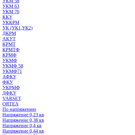
УКМ 58
УКМ 63
УКМ 70
ККУ
УККРМ
УК (УК1,УК2)
ДКРМ
АКУТ
КРМТ
КРМТФ
КРМФ
УКМФ
УКМФ 58
УКМФ71
АФКУ
ФКУ
УКРМФ
ДФКУ
VARSET
ORTEA
По напряжению
Напряжение 0,23 кв
Напряжение 0,38 кв
Напряжение 0,4 кв
Напряжение 0,44 кв