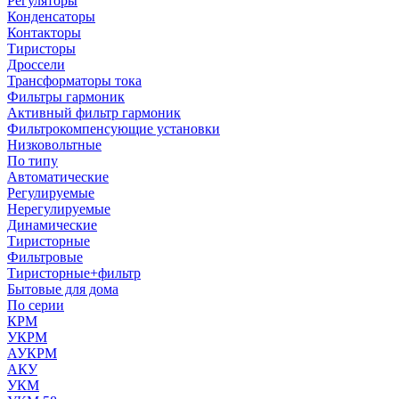
Регуляторы
Конденсаторы
Контакторы
Тиристоры
Дроссели
Трансформаторы тока
Фильтры гармоник
Активный фильтр гармоник
Фильтрокомпенсующие установки
Низковольтные
По типу
Автоматические
Регулируемые
Нерегулируемые
Динамические
Тиристорные
Фильтровые
Тиристорные+фильтр
Бытовые для дома
По серии
КРМ
УКРМ
АУКРМ
АКУ
УКМ