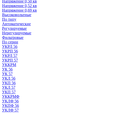
Напряжение 0,50 кв
Напряжение 0,52 кв
Напряжение 0,69 кв
Высоковольтные
По типу
Автоматические
Регулируемые
Нерегулируемые
Фильтровые
По серии
УКРЛ 56
УКРП 56
УКРЛ 57
УКРП 57
УККРМ
УК 56
УК 57
УКЛ 56
УКП 56
УКЛ 57
УКП 57
УККРМФ
УКЛФ 56
УКПФ 56
УКЛФ 57