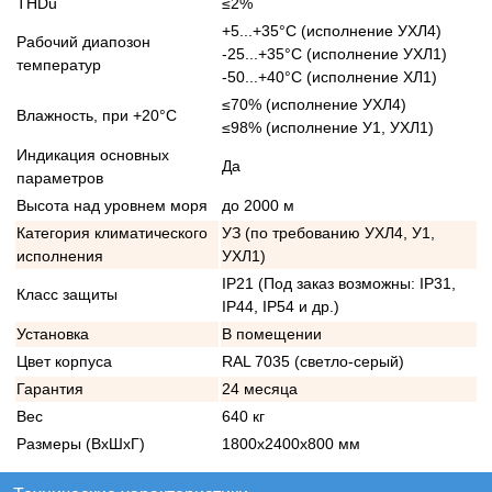
THDu
≤2%
+5...+35°С (исполнение УХЛ4)
Рабочий диапозон
-25...+35°С (исполнение УХЛ1)
температур
-50...+40°С (исполнение ХЛ1)
≤70% (исполнение УХЛ4)
Влажность, при +20°С
≤98% (исполнение У1, УХЛ1)
Индикация основных
Да
параметров
Высота над уровнем моря
до 2000 м
Категория климатического
УЗ (по требованию УХЛ4, У1,
исполнения
УХЛ1)
IP21 (Под заказ возможны: IP31,
Класс защиты
IP44, IP54 и др.)
Установка
В помещении
Цвет корпуса
RAL 7035 (светло-серый)
Гарантия
24 месяца
Вес
640 кг
Размеры (ВхШхГ)
1800х2400х800 мм