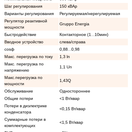
Шаг регулирования
150 кВАр
Варианты регулирования
Регулируемая/нерегулируемая
Регулятор реактивной
Gruppo Energia
мощности
Быстродействие
Контакторное (1...10мин)
Вводное устройство
слева/справа
cosф
0,88...0,98
Макс. перегрузка по току
1,3 ln
Макс. перегрузка по
1,1 Un
напряжению
Макс.перегрузка по
1,43Q
мощности
Обслуживание
Одностороннее
Общие потери
<1 Вт/квар
Потери в диэлектрике
<0,15 Вт/квар
конденсатора
Суммарные потери в
<1,5 Вт/квар
комплектующих