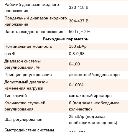
Рабочий диапазон входного
323-418 В
напряжения
Предельный диапазон входного
304-437 В
напряжения
Частота входного напряжения
50 Гц ± 2%
Выходные параметры
Номинальная мощность
150 кВАр
cos Ф
0,8-0,98
Диапазон системы
0-100
регулирования, %
Принцип регулирования
дискретный/конденсаторы
Допустимый диапазон
0-100%
изменения нагрузки
Тип ключей
контакторы/тиристоры
Количество ступеней
6 (под заказ необходимое
регулирования
количество)
25 кВАр (под заказ
Шаг регулирования
необходимая мощность)
Быстродействие системы