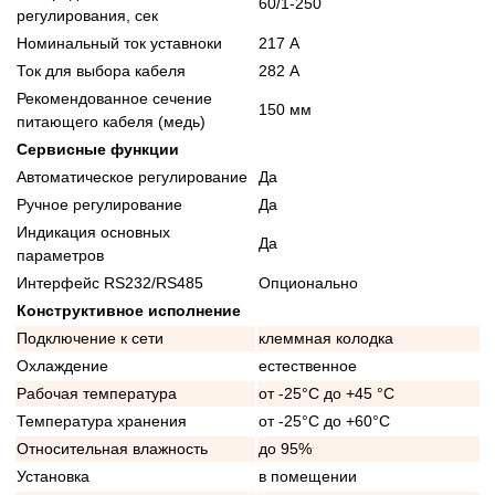
60/1-250
регулирования, сек
Номинальный ток уставноки
217 А
Ток для выбора кабеля
282 А
Рекомендованное сечение
150 мм
питающего кабеля (медь)
Сервисные функции
Автоматическое регулирование
Да
Ручное регулирование
Да
Индикация основных
Да
параметров
Интерфейс RS232/RS485
Опционально
Конструктивное исполнение
Подключение к сети
клеммная колодка
Охлаждение
естественное
Рабочая температура
от -25°C до +45 °C
Температура хранения
от -25°C до +60°C
Относительная влажность
до 95%
Установка
в помещении