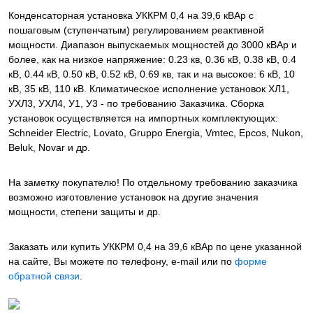
Конденсаторная установка УККРМ 0,4 на 39,6 кВАр с
пошаговым (ступенчатым) регулированием реактивной
мощности. Диапазон выпускаемых мощностей до 3000 кВАр и
более, как на низкое напряжение: 0.23 кв, 0.36 кВ, 0.38 кВ, 0.4
кВ, 0.44 кВ, 0.50 кВ, 0.52 кВ, 0.69 кв, так и на высокое: 6 кВ, 10
кВ, 35 кВ, 110 кВ. Климатическое исполнение установок ХЛ1,
УХЛ3, УХЛ4, У1, У3 - по требованию Заказчика. Сборка
установок осуществляется на импортных комплектующих:
Schneider Electric, Lovato, Gruppo Energia, Vmtec, Epcos, Nukon,
Beluk, Novar и др.
На заметку покупателю! По отдельному требованию заказчика
возможно изготовление установок на другие значения
мощности, степени защиты и др.
Заказать или купить УККРМ 0,4 на 39,6 кВАр
по цене указанной
на сайте, Вы можете по телефону, e-mail или по
форме
обратной связи
.