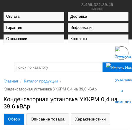
8-499-322-39-49
(Москва)
Оплата
Доставка
Гарантия
Информация
О компании
Контакты
Иск
/
/
Главная
Каталог продукции
Конденсаторная установка УККРМ 0,4 на 39,6 кВАр
Конденсаторная установка УККРМ 0,4 на
39,6 кВАр
Обзор
Описание товара
Характеристики