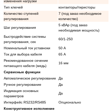
изменения нагрузки
Тип ключей
контакторы/тиристоры
Количество ступеней
7 (под заказ необходимое
регулирования
количество)
5 кВАр (под заказ
Шаг регулирования
необходимая мощность)
Быстродействие системы
60/1-250
регулирования, сек
Номинальный ток уставноки
50 А
Ток для выбора кабеля
65 А
Рекомендованное сечение
16 мм
питающего кабеля (медь)
Сервисные функции
Автоматическое регулирование
Да
Ручное регулирование
Да
Индикация основных
Да
параметров
Интерфейс RS232/RS485
Опционально
Конструктивное исполнение