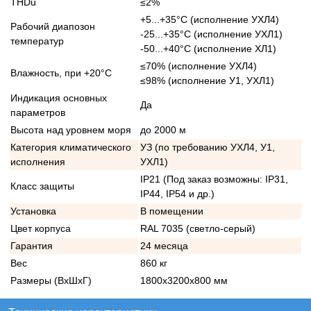
THDu
≤2%
+5...+35°С (исполнение УХЛ4)
Рабочий диапозон
-25...+35°С (исполнение УХЛ1)
температур
-50...+40°С (исполнение ХЛ1)
≤70% (исполнение УХЛ4)
Влажность, при +20°С
≤98% (исполнение У1, УХЛ1)
Индикация основных
Да
параметров
Высота над уровнем моря
до 2000 м
Категория климатического
УЗ (по требованию УХЛ4, У1,
исполнения
УХЛ1)
IP21 (Под заказ возможны: IP31,
Класс защиты
IP44, IP54 и др.)
Установка
В помещении
Цвет корпуса
RAL 7035 (светло-серый)
Гарантия
24 месяца
Вес
860 кг
Размеры (ВхШхГ)
1800х3200х800 мм