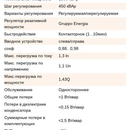
Шаг регулирования
450 кВАр
Варианты регулирования
Регулируемая/нерегулируемая
Регулятор реактивной
Gruppo Energia
мощности
Быстродействие
Контакторное (1...10мин)
Вводное устройство
слева/справа
cosф
0,88...0,98
Макс. перегрузка по току
1,3 ln
Макс. перегрузка по
1,1 Un
напряжению
Макс.перегрузка по
1,43Q
мощности
Обслуживание
Одностороннее
Общие потери
<1 Вт/квар
Потери в диэлектрике
<0,15 Вт/квар
конденсатора
Суммарные потери в
<1,5 Вт/квар
комплектующих