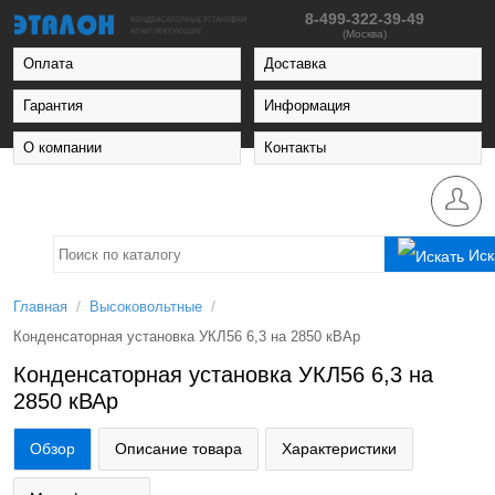
8-499-322-39-49
(Москва)
Оплата
Доставка
Гарантия
Информация
О компании
Контакты
Иск
/
/
Главная
Высоковольтные
Конденсаторная установка УКЛ56 6,3 на 2850 кВАр
Конденсаторная установка УКЛ56 6,3 на
2850 кВАр
Обзор
Описание товара
Характеристики