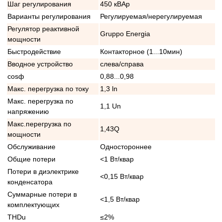
Шаг регулирования
450 кВАр
Варианты регулирования
Регулируемая/нерегулируемая
Регулятор реактивной
Gruppo Energia
мощности
Быстродействие
Контакторное (1...10мин)
Вводное устройство
слева/справа
cosф
0,88...0,98
Макс. перегрузка по току
1,3 ln
Макс. перегрузка по
1,1 Un
напряжению
Макс.перегрузка по
1,43Q
мощности
Обслуживание
Одностороннее
Общие потери
<1 Вт/квар
Потери в диэлектрике
<0,15 Вт/квар
конденсатора
Суммарные потери в
<1,5 Вт/квар
комплектующих
THDu
≤2%