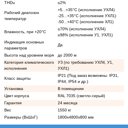
THDu
≤2%
+5...+35°С (исполнение УХЛ4)
Рабочий диапозон
-25...+35°С (исполнение УХЛ1)
температур
-50...+40°С (исполнение ХЛ1)
≤70% (исполнение УХЛ4)
Влажность, при +20°С
≤98% (исполнение У1, УХЛ1)
Индикация основных
Да
параметров
Высота над уровнем моря
до 2000 м
Категория климатического
УЗ (по требованию УХЛ4, У1,
исполнения
УХЛ1)
IP21 (Под заказ возможны: IP31,
Класс защиты
IP44, IP54 и др.)
Установка
В помещении
Цвет корпуса
RAL 7035 (светло-серый)
Гарантия
24 месяца
Вес
1550 кг
Размеры (ВхШхГ)
1800х4800х800 мм