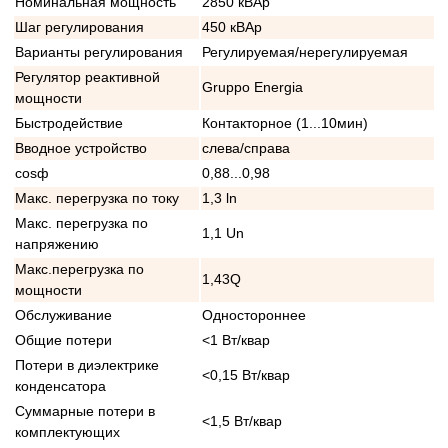
Номинальная мощность
2850 кВАр
Шаг регулирования
450 кВАр
Варианты регулирования
Регулируемая/нерегулируемая
Регулятор реактивной
Gruppo Energia
мощности
Быстродействие
Контакторное (1...10мин)
Вводное устройство
слева/справа
cosф
0,88...0,98
Макс. перегрузка по току
1,3 ln
Макс. перегрузка по
1,1 Un
напряжению
Макс.перегрузка по
1,43Q
мощности
Обслуживание
Одностороннее
Общие потери
<1 Вт/квар
Потери в диэлектрике
<0,15 Вт/квар
конденсатора
Суммарные потери в
<1,5 Вт/квар
комплектующих