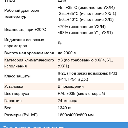
THDu
≤2%
+5...+35°С (исполнение УХЛ4)
Рабочий диапозон
-25...+35°С (исполнение УХЛ1)
температур
-50...+40°С (исполнение ХЛ1)
≤70% (исполнение УХЛ4)
Влажность, при +20°С
≤98% (исполнение У1, УХЛ1)
Индикация основных
Да
параметров
Высота над уровнем моря
до 2000 м
Категория климатического
УЗ (по требованию УХЛ4, У1,
исполнения
УХЛ1)
IP21 (Под заказ возможны: IP31,
Класс защиты
IP44, IP54 и др.)
Установка
В помещении
Цвет корпуса
RAL 7035 (светло-серый)
Гарантия
24 месяца
Вес
1340 кг
Размеры (ВхШхГ)
1800х4000х800 мм