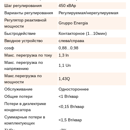
Шаг регулирования
450 кВАр
Варианты регулирования
Регулируемая/нерегулируемая
Регулятор реактивной
Gruppo Energia
мощности
Быстродействие
Контакторное (1...10мин)
Вводное устройство
слева/справа
cosф
0,88...0,98
Макс. перегрузка по току
1,3 ln
Макс. перегрузка по
1,1 Un
напряжению
Макс.перегрузка по
1,43Q
мощности
Обслуживание
Одностороннее
Общие потери
<1 Вт/квар
Потери в диэлектрике
<0,15 Вт/квар
конденсатора
Суммарные потери в
<1,5 Вт/квар
комплектующих