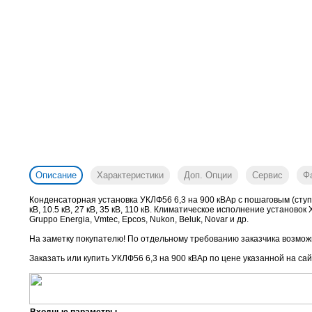
Описание
Характеристики
Доп. Опции
Сервис
Ф
Конденсаторная установка УКЛФ56 6,3 на 900 кВАр с пошаговым (ступ
кВ, 10.5 кВ, 27 кВ, 35 кВ, 110 кВ. Климатическое исполнение установо
Gruppo Energia, Vmtec, Epcos, Nukon, Beluk, Novar и др.
На заметку покупателю! По отдельному требованию заказчика возможн
Заказать или купить УКЛФ56 6,3 на 900 кВАр
по цене указанной на сай