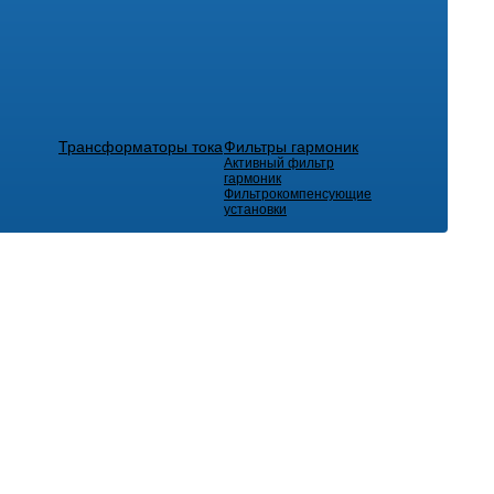
Трансформаторы тока
Фильтры гармоник
Активный фильтр
гармоник
Фильтрокомпенсующие
установки