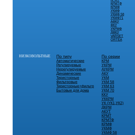
КРМТФ
КРМФ
УКМФ
УКМФ 58
УКМФ71
АФКУ
ФКУ
УКРМФ
ДФКУ
VARSET
ORTEA
НИЗКОВОЛЬТНЫЕ
По типу
По серии
Автоматические
КРМ
Регулируемые
УКРМ
Нерегулируемые
АУКРМ
Динамические
АКУ
Тиристорные
УКМ
Фильтровые
УКМ 58
Тиристорные+фильтр
УКМ 63
Бытовые для дома
УКМ 70
ККУ
УККРМ
УК (УК1,УК2)
ДКРМ
АКУТ
КРМТ
КРМТФ
КРМФ
УКМФ
УКМФ 58