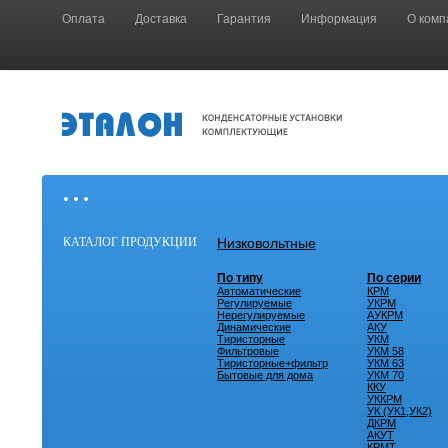
Оплата
Доставка
Гарантия
Информация
О комп
• • •
КАТАЛОГ ПРОДУКЦИИ
Низковольтные
По типу
По серии
Автоматические
КРМ
Регулируемые
УКРМ
Нерегулируемые
АУКРМ
Динамические
АКУ
Тиристорные
УКМ
Фильтровые
УКМ 58
Тиристорные+фильтр
УКМ 63
Бытовые для дома
УКМ 70
ККУ
УККРМ
УК (УК1,УК2)
ДКРМ
АКУТ
КРМТ