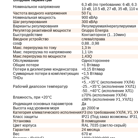
Входные параметры
6,3 кВ (по требованию: 6 кВ, 6.3 
Номинальное напряжение
10 кВ, 10.5 кВ, 27 кВ, 35 кВ, 110 
Частота входного напряжения
50 Гц
Номинальная мощность
900 кВАр
Шаг регулирования
300 кВАр
Варианты регулирования
Регулируемая/нерегулируемая
Регулятор реактивной мощности
Gruppo Energia
Быстродействие
Контакторное (1...10мин)
Вводное устройство
слева/справа
cosф
0,88...0,98
Макс. перегрузка по току
1,3 ln
Макс. перегрузка по напряжению
1,1 Un
Макс.перегрузка по мощности
1,43Q
Обслуживание
Одностороннее
Общие потери
<1 Вт/квар
Потери в диэлектрике конденсатора
<0,15 Вт/квар
Суммарные потери в комплектующих
<1,5 Вт/квар
THDu
≤2%
+5...+35°С (исполнение УХЛ4)
Рабочий диапозон температур
-25...+35°С (исполнение УХЛ1)
-50...+40°С (исполнение ХЛ1)
≤70% (исполнение УХЛ4)
Влажность, при +20°С
≤98% (исполнение У1, УХЛ1)
Индикация основных параметров
Да
Высота над уровнем моря
до 2000 м
Категория климатического исполнения
УЗ (по требованию УХЛ4, У1, У
Класс защиты
IP21 (Под заказ возможны: IP31, 
Установка
В помещении
Цвет корпуса
RAL 7035 (светло-серый)
Гарантия
24 месяца
Вес
670 кг