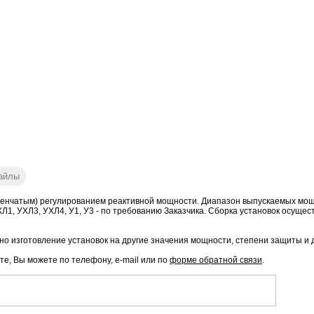
айлы
енчатым) регулированием реактивной мощности. Диапазон выпускаемых мощнос
к ХЛ1, УХЛ3, УХЛ4, У1, У3 - по требованию Заказчика. Сборка установок осущес
о изготовление установок на другие значения мощности, степени защиты и 
те, Вы можете по телефону, e-mail или по
форме обратной связи
.