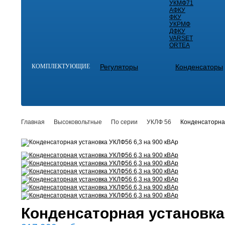
УКМФ71
АФКУ
ФКУ
УКРМФ
ДФКУ
VARSET
ORTEA
КОМПЛЕКТУЮЩИЕ
Регуляторы
Конденсаторы
Главная
Высоковольтные
По серии
УКЛФ 56
Конденсаторная
Конденсаторная установка