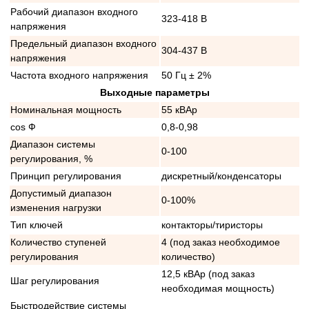
Рабочий диапазон входного
323-418 В
напряжения
Предельный диапазон входного
304-437 В
напряжения
Частота входного напряжения
50 Гц ± 2%
Выходные параметры
Номинальная мощность
55 кВАр
cos Ф
0,8-0,98
Диапазон системы
0-100
регулирования, %
Принцип регулирования
дискретный/конденсаторы
Допустимый диапазон
0-100%
изменения нагрузки
Тип ключей
контакторы/тиристоры
Количество ступеней
4 (под заказ необходимое
регулирования
количество)
12,5 кВАр (под заказ
Шаг регулирования
необходимая мощность)
Быстродействие системы