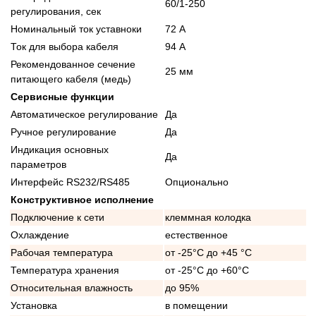
60/1-250
регулирования, сек
Номинальный ток уставноки
72 А
Ток для выбора кабеля
94 А
Рекомендованное сечение
25 мм
питающего кабеля (медь)
Сервисные функции
Автоматическое регулирование
Да
Ручное регулирование
Да
Индикация основных
Да
параметров
Интерфейс RS232/RS485
Опционально
Конструктивное исполнение
Подключение к сети
клеммная колодка
Охлаждение
естественное
Рабочая температура
от -25°C до +45 °C
Температура хранения
от -25°C до +60°C
Относительная влажность
до 95%
Установка
в помещении