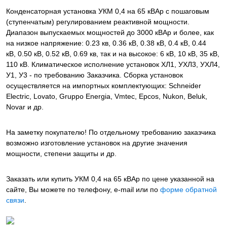
Конденсаторная установка УКМ 0,4 на 65 кВАр с пошаговым
(ступенчатым) регулированием реактивной мощности.
Диапазон выпускаемых мощностей до 3000 кВАр и более, как
на низкое напряжение: 0.23 кв, 0.36 кВ, 0.38 кВ, 0.4 кВ, 0.44
кВ, 0.50 кВ, 0.52 кВ, 0.69 кв, так и на высокое: 6 кВ, 10 кВ, 35 кВ,
110 кВ. Климатическое исполнение установок ХЛ1, УХЛ3, УХЛ4,
У1, У3 - по требованию Заказчика. Сборка установок
осуществляется на импортных комплектующих: Schneider
Electric, Lovato, Gruppo Energia, Vmtec, Epcos, Nukon, Beluk,
Novar и др.
На заметку покупателю! По отдельному требованию заказчика
возможно изготовление установок на другие значения
мощности, степени защиты и др.
Заказать или купить УКМ 0,4 на 65 кВАр
по цене указанной на
сайте, Вы можете по телефону, e-mail или по
форме обратной
связи
.