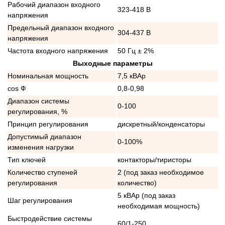
Рабочий диапазон входного
323-418 В
напряжения
Предельный диапазон входного
304-437 В
напряжения
Частота входного напряжения
50 Гц ± 2%
Выходные параметры
Номинальная мощность
7,5 кВАр
cos Ф
0,8-0,98
Диапазон системы
0-100
регулирования, %
Принцип регулирования
дискретный/конденсаторы
Допустимый диапазон
0-100%
изменения нагрузки
Тип ключей
контакторы/тиристоры
Количество ступеней
2 (под заказ необходимое
регулирования
количество)
5 кВАр (под заказ
Шаг регулирования
необходимая мощность)
Быстродействие системы
60/1-250