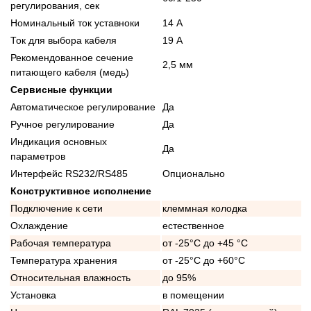
регулирования, сек
Номинальный ток уставноки
14 А
Ток для выбора кабеля
19 А
Рекомендованное сечение
2,5 мм
питающего кабеля (медь)
Сервисные функции
Автоматическое регулирование
Да
Ручное регулирование
Да
Индикация основных
Да
параметров
Интерфейс RS232/RS485
Опционально
Конструктивное исполнение
Подключение к сети
клеммная колодка
Охлаждение
естественное
Рабочая температура
от -25°C до +45 °C
Температура хранения
от -25°C до +60°C
Относительная влажность
до 95%
Установка
в помещении