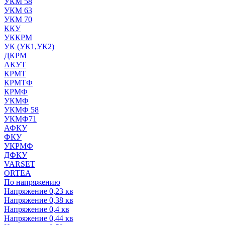
УКМ 58
УКМ 63
УКМ 70
ККУ
УККРМ
УК (УК1,УК2)
ДКРМ
АКУТ
КРМТ
КРМТФ
КРМФ
УКМФ
УКМФ 58
УКМФ71
АФКУ
ФКУ
УКРМФ
ДФКУ
VARSET
ORTEA
По напряжению
Напряжение 0,23 кв
Напряжение 0,38 кв
Напряжение 0,4 кв
Напряжение 0,44 кв