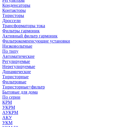
Регуляторы
Конденсаторы
Контакторы
Тиристоры
Дроссели
Трансформаторы тока
Фильтры гармоник
Активный фильтр гармоник
Фильтрокомпенсующие установки
Низковольтные
По типу
Автоматические
Регулируемые
Нерегулируемые
Динамические
Тиристорные
Фильтровые
Тиристорные+фильтр
Бытовые для дома
По серии
КРМ
УКРМ
АУКРМ
АКУ
УКМ