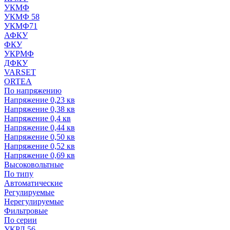
УКМФ
УКМФ 58
УКМФ71
АФКУ
ФКУ
УКРМФ
ДФКУ
VARSET
ORTEA
По напряжению
Напряжение 0,23 кв
Напряжение 0,38 кв
Напряжение 0,4 кв
Напряжение 0,44 кв
Напряжение 0,50 кв
Напряжение 0,52 кв
Напряжение 0,69 кв
Высоковольтные
По типу
Автоматические
Регулируемые
Нерегулируемые
Фильтровые
По серии
УКРЛ 56