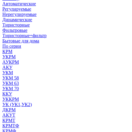
Автоматические
Регулируемые
Нерегулируемые
Динамические
Тиристорные
Фильтровые
Тиристорные+фильтр
Бытовые для дома
По серии
КРМ
УКРМ
АУКРМ
АКУ
УКМ
УКМ 58
УКМ 63
УКМ 70
ККУ
УККРМ
УК (УК1,УК2)
ДКРМ
АКУТ
КРМТ
КРМТФ
КРМФ