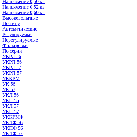
Напряжение 0,50 кв
Напряжение 0,52 кв
Напряжение 0,69 кв
Высоковольтные
По типу
Автоматические
Регулируемые
Нерегулируемые
Фильтровые
По серии
УКРЛ 56
УКРП 56
УКРЛ 57
УКРП 57
УККРМ
УК 56
УК 57
УКЛ 56
УКП 56
УКЛ 57
УКП 57
УККРМФ
УКЛФ 56
УКПФ 56
УКЛФ 57