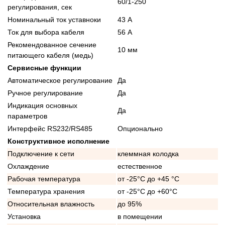
60/1-250
регулирования, сек
Номинальный ток уставноки
43 А
Ток для выбора кабеля
56 А
Рекомендованное сечение
10 мм
питающего кабеля (медь)
Сервисные функции
Автоматическое регулирование
Да
Ручное регулирование
Да
Индикация основных
Да
параметров
Интерфейс RS232/RS485
Опционально
Конструктивное исполнение
Подключение к сети
клеммная колодка
Охлаждение
естественное
Рабочая температура
от -25°C до +45 °C
Температура хранения
от -25°C до +60°C
Относительная влажность
до 95%
Установка
в помещении