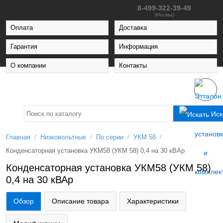
8-499-322-39-49
(Москва)
Оплата
Доставка
Гарантия
Информация
О компании
Контакты
Иск
/
/
/
/
Главная
Низковольтные
По серии
УКМ 58
Конденсаторная установка УКМ58 (УКМ 58) 0,4 на 30 кВАр
Конденсаторная установка УКМ58 (УКМ 58)
0,4 на 30 кВАр
Обзор
Описание товара
Характеристики