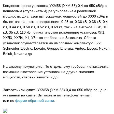
Конденсаторная установка УКМ58 (УКМ 58) 0,4 на 650 кВАр с
пошаговым (ступенчатым) регулированием реактивной
мощности. Диапазон выпускаемых мощностей до 3000 кВАр и
более, как на низкое напряжение: 0.23 кв, 0.36 кВ, 0.38 кВ, 0.4
кВ, 0.44 кВ, 0.50 кВ, 0.52 кВ, 0.69 кв, так и на высокое: 6 кВ, 10
кВ, 35 кВ, 110 кВ. Климатическое исполнение установок ХЛ1,
УХЛ3, УХЛ4, У1, У3 - по требованию Заказчика. Сборка
установок осуществляется на импортных комплектующих:
Schneider Electric, Lovato, Gruppo Energia, Vmtec, Epcos, Nukon,
Beluk, Novar и др.
На заметку покупателю! По отдельному требованию заказчика
возможно изготовление установок на другие значения
мощности, степени защиты и др.
Заказать или купить УКМ58 (УКМ 58) 0,4 на 650 кВАр
по цене
указанной на сайте, Вы можете по телефону, e-mail
или по
форме обратной связи
.