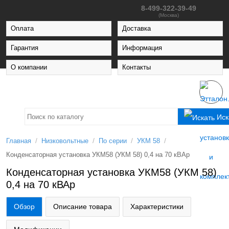
8-499-322-39-49
(Москва)
Оплата
Доставка
Гарантия
Информация
О компании
Контакты
Иск
/
/
/
/
Главная
Низковольтные
По серии
УКМ 58
Конденсаторная установка УКМ58 (УКМ 58) 0,4 на 70 кВАр
Конденсаторная установка УКМ58 (УКМ 58)
0,4 на 70 кВАр
Обзор
Описание товара
Характеристики