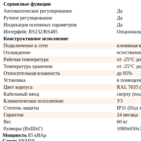
Сервисные функции
Автоматическое регулирование
Да
Ручное регулирование
Да
Индикация основных параметров
Да
Интерфейс RS232/RS485
Опционал
Конструктивное исполнение
Подключение к сети
клеммная 
Охлаждение
естественн
Рабочая температура
от -25°C д
Температура хранения
от -25°C д
Относительная влажность
до 95%
Установка
в помещен
Цвет корпуса
RAL 7035 (
Кабельный ввод
сверху (под
Климатическое исполнение
У3
Степень защиты
IP31 (Под з
Гарантия
24 месяца
Вес
60 кг
Размеры (ВхШхГ)
1000х650х
Мощность
85 кВАр
Серия
УКМ58