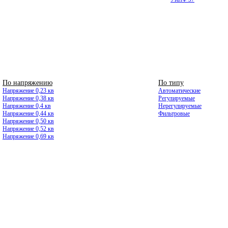
По напряжению
ВЫСОКОВОЛЬТНЫЕ
По типу
Напряжение 0,23 кв
Автоматические
Напряжение 0,38 кв
Регулируемые
Напряжение 0,4 кв
Нерегулируемые
Напряжение 0,44 кв
Фильтровые
Напряжение 0,50 кв
Напряжение 0,52 кв
Напряжение 0,69 кв