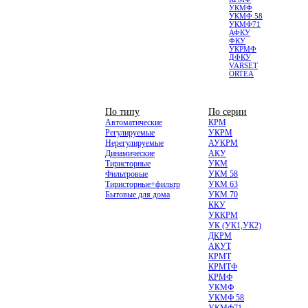
УКМФ
УКМФ 58
УКМФ71
АФКУ
ФКУ
УКРМФ
ДФКУ
VARSET
ORTEA
НИЗКОВОЛЬТНЫЕ
По типу
По серии
Автоматические
КРМ
Регулируемые
УКРМ
Нерегулируемые
АУКРМ
Динамические
АКУ
Тиристорные
УКМ
Фильтровые
УКМ 58
Тиристорные+фильтр
УКМ 63
Бытовые для дома
УКМ 70
ККУ
УККРМ
УК (УК1,УК2)
ДКРМ
АКУТ
КРМТ
КРМТФ
КРМФ
УКМФ
УКМФ 58