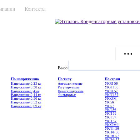
мпании
Контакты
• • •
• • •
Высоковольтные
По напряжению
По типу
По серии
Напряжение 0,23 кв
Автоматические
УКРЛ 56
Напряжение 0,38 кв
Регулируемые
УКРП 56
Напряжение 0,4 кв
Нерегулируемые
УКРЛ 57
Напряжение 0,44 кв
Фильтровые
УКРП 57
Напряжение 0,50 кв
УККРМ
Напряжение 0,52 кв
УК 56
Напряжение 0,69 кв
УК 57
УКЛ 56
УКП 56
УКЛ 57
УКП 57
УККРМФ
УКЛФ 56
УКПФ 56
УКЛФ 57
УКПФ 57