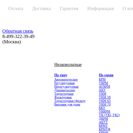
Оплата
Доставка
Гарантия
Информация
О ко
Обратная связь
8-499-322-39-49
(Москва)
КАТАЛОГ ПРОДУКЦИИ
Низковольтные
По типу
По серии
Автоматические
КРМ
Регулируемые
УКРМ
Нерегулируемые
АУКРМ
Динамические
АКУ
Тиристорные
УКМ
Фильтровые
УКМ 58
Тиристорные+фильтр
УКМ 63
Бытовые для дома
УКМ 70
ККУ
УККРМ
УК (УК1,УК2)
ДКРМ
АКУТ
КРМТ
КРМТФ
КРМФ