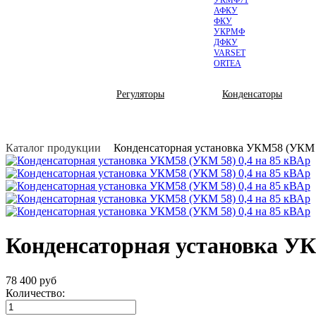
УКМФ71
АФКУ
ФКУ
УКРМФ
ДФКУ
VARSET
ORTEA
КОМПЛЕКТУЮЩИЕ
Регуляторы
Конденсаторы
Каталог продукции
Конденсаторная установка УКМ58 (УКМ 5
Конденсаторная установка УК
78 400
руб
Количество: