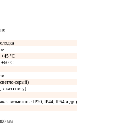
ьно
колодка
ое
о +45 °C
о +60°C
ии
светло-серый)
 заказ снизу)
аказ возможны: IP20, IP44, IP54 и др.)
300 мм