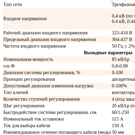
Тип сети
Трехфазная
0,4 кВ (по 
Входное напряжение
0.4 кВ, 0.4
Рабочий диапазон входного напряжения
323-418 В
Предельный диапазон входного напряжения
304-437 В
Частота входного напряжения
50 Гц ± 2%
Выходные параметры
Номинальная мощность
85 кВАр
cos Ф
0,8-0,98
Диапазон системы регулирования, %
0-100
Принцип регулирования
дискретны
Допустимый диапазон изменения нагрузки
0-100%
Тип ключей
контактор
Количество ступеней регулирования
4 (под зак
Шаг регулирования
20 кВАр (п
Быстродействие системы регулирования, сек
60/1-250
Номинальный ток уставноки
115 А
Ток для выбора кабеля
150 А
Рекомендованное сечение питающего кабеля (медь)
50 мм