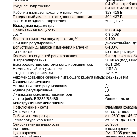
0,4 кВ (по требован
Входное напряжение
0.4 кВ, 0.44 кВ, 0.5
Рабочий диапазон входного напряжения
323-418 В
Предельный диапазон входного напряжения
304-437 В
Частота входного напряжения
50 Гц ± 2%
Выходные параметры
Номинальная мощность
850 кВАр
cos Ф
0,8-0,98
Диапазон системы регулирования, %
0-100
Принцип регулирования
дискретный/конд
Допустимый диапазон изменения нагрузки
0-100%
Тип ключей
контакторы/тири
Количество ступеней регулирования
9 (под заказ необ
Шаг регулирования
50 кВАр (под зак
Быстродействие системы регулирования, сек
60/1-250
Номинальный ток уставноки
1152 А
Ток для выбора кабеля
1496 А
Рекомендованное сечение питающего кабеля (медь)
3x(2x120) мм
Сервисные функции
Автоматическое регулирование
Да
Ручное регулирование
Да
Индикация основных параметров
Да
Интерфейс RS232/RS485
Опционально
Конструктивное исполнение
Подключение к сети
клеммная колодка
Охлаждение
естественное
Рабочая температура
от -25°C до +45 °
Температура хранения
от -25°C до +60°C
Относительная влажность
до 95%
Установка
в помещении
Цвет корпуса
RAL 7035 (светло