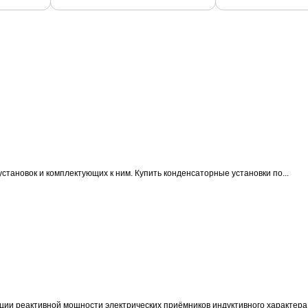
становок и комплектующих к ним.
Купить конденсаторные установки по...
ции реактивной мощности электрических приёмников индуктивного характера 