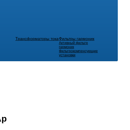
Трансформаторы тока
Фильтры гармоник
Активный фильтр
гармоник
Фильтрокомпенсующие
установки
Ар