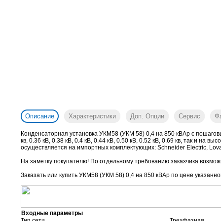
Описание
Характеристики
Доп. Опции
Сервис
Ф
Конденсаторная установка УКМ58 (УКМ 58) 0,4 на 850 кВАр с пошагов
кв, 0.36 кВ, 0.38 кВ, 0.4 кВ, 0.44 кВ, 0.50 кВ, 0.52 кВ, 0.69 кв, так и 
осуществляется на импортных комплектующих: Schneider Electric, Lovato
На заметку покупателю! По отдельному требованию заказчика возможн
Заказать или купить УКМ58 (УКМ 58) 0,4 на 850 кВАр
по цене указанно
Входные параметры
Тип сети
Трехфазная