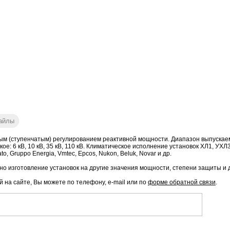
айлы
ым (ступенчатым) регулированием реактивной мощности. Диапазон выпускаем
на высокое: 6 кВ, 10 кВ, 35 кВ, 110 кВ. Климатическое исполнение установок ХЛ1, 
, Gruppo Energia, Vmtec, Epcos, Nukon, Beluk, Novar и др.
о изготовление установок на другие значения мощности, степени защиты и 
й на сайте, Вы можете по телефону, e-mail или по
форме обратной связи
.