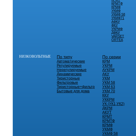
КРМТФ
КРМФ
УКМФ
УКМФ 58
УКМФ71
АФКУ
ФКУ
УКРМФ
ДФКУ
VARSET
ORTEA
НИЗКОВОЛЬТНЫЕ
По типу
По серии
Автоматические
КРМ
Регулируемые
УКРМ
Нерегулируемые
АУКРМ
Динамические
АКУ
Тиристорные
УКМ
Фильтровые
УКМ 58
Тиристорные+фильтр
УКМ 63
Бытовые для дома
УКМ 70
ККУ
УККРМ
УК (УК1,УК2)
ДКРМ
АКУТ
КРМТ
КРМТФ
КРМФ
УКМФ
УКМФ 58