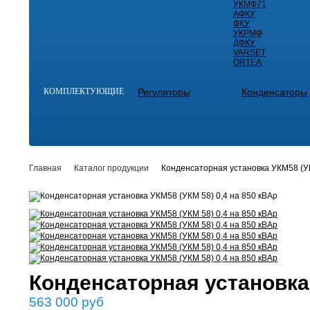
УКМФ71
АФКУ
ФКУ
УКРМФ
ДФКУ
VARSET
ORTEA
КОМПЛЕКТУЮЩИЕ
Регуляторы
Конденсаторы
Главная
Каталог продукции
Конденсаторная установка УКМ58 (УК
Конденсаторная установка 
563 000
руб