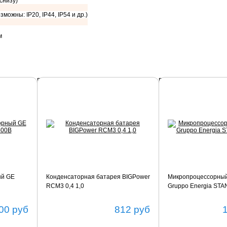
 снизу)
зможны: IP20, IP44, IP54 и др.)
м
Подробнее
Подробнее
ый GE
Конденсаторная батарея BIGPower
Микропроцессорный
RCM3 0,4 1,0
Gruppo Energia ST
00
руб
812
руб