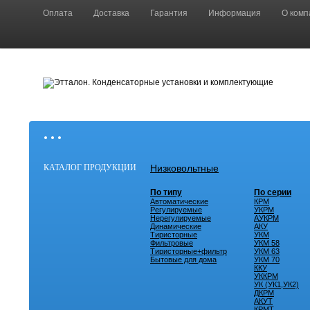
Оплата
Доставка
Гарантия
Информация
О комп
• • •
КАТАЛОГ ПРОДУКЦИИ
Низковольтные
По типу
По серии
Автоматические
КРМ
Регулируемые
УКРМ
Нерегулируемые
АУКРМ
Динамические
АКУ
Тиристорные
УКМ
Фильтровые
УКМ 58
Тиристорные+фильтр
УКМ 63
Бытовые для дома
УКМ 70
ККУ
УККРМ
УК (УК1,УК2)
ДКРМ
АКУТ
КРМТ