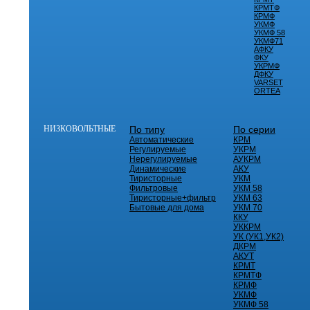
КРМТФ
КРМФ
УКМФ
УКМФ 58
УКМФ71
АФКУ
ФКУ
УКРМФ
ДФКУ
VARSET
ORTEA
НИЗКОВОЛЬТНЫЕ
По типу
По серии
Автоматические
КРМ
Регулируемые
УКРМ
Нерегулируемые
АУКРМ
Динамические
АКУ
Тиристорные
УКМ
Фильтровые
УКМ 58
Тиристорные+фильтр
УКМ 63
Бытовые для дома
УКМ 70
ККУ
УККРМ
УК (УК1,УК2)
ДКРМ
АКУТ
КРМТ
КРМТФ
КРМФ
УКМФ
УКМФ 58