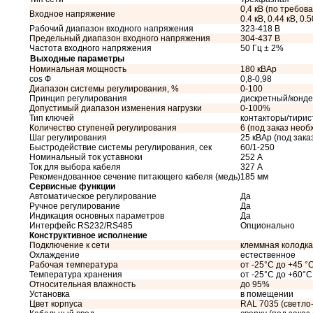
0,4 кВ (по требован
Входное напряжение
0.4 кВ, 0.44 кВ, 0.5
Рабочий диапазон входного напряжения
323-418 В
Предельный диапазон входного напряжения
304-437 В
Частота входного напряжения
50 Гц ± 2%
Выходные параметры
Номинальная мощность
180 кВАр
cos Ф
0,8-0,98
Диапазон системы регулирования, %
0-100
Принцип регулирования
дискретный/конд
Допустимый диапазон изменения нагрузки
0-100%
Тип ключей
контакторы/тири
Количество ступеней регулирования
6 (под заказ необ
Шаг регулирования
25 кВАр (под зак
Быстродействие системы регулирования, сек
60/1-250
Номинальный ток уставноки
252 А
Ток для выбора кабеля
327 А
Рекомендованное сечение питающего кабеля (медь)
185 мм
Сервисные функции
Автоматическое регулирование
Да
Ручное регулирование
Да
Индикация основных параметров
Да
Интерфейс RS232/RS485
Опционально
Конструктивное исполнение
Подключение к сети
клеммная колодка
Охлаждение
естественное
Рабочая температура
от -25°C до +45 °
Температура хранения
от -25°C до +60°C
Относительная влажность
до 95%
Установка
в помещении
Цвет корпуса
RAL 7035 (светло