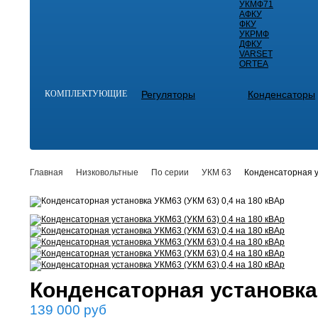
УКМФ71
АФКУ
ФКУ
УКРМФ
ДФКУ
VARSET
ORTEA
КОМПЛЕКТУЮЩИЕ
Регуляторы
Конденсаторы
Главная
Низковольтные
По серии
УКМ 63
Конденсаторная у
Конденсаторная установка 
139 000
руб