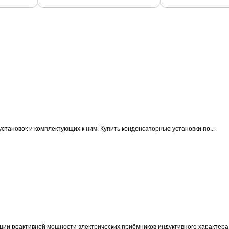
становок и комплектующих к ним.
Купить конденсаторные установки по...
ции реактивной мощности электрических приёмников индуктивного характера 