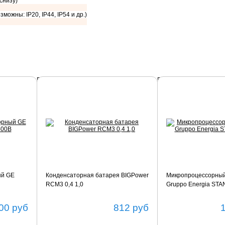
 снизу)
зможны: IP20, IP44, IP54 и др.)
Подробнее
Подробнее
ый GE
Конденсаторная батарея BIGPower
Микропроцессорный
RCM3 0,4 1,0
Gruppo Energia ST
00
руб
812
руб