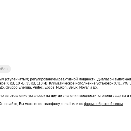
айлы
ым (ступенчатым) регулированием реактивной мощности. Диапазон выпускаем
на высокое: 6 кВ, 10 кВ, 35 кВ, 110 кВ. Климатическое исполнение установок ХЛ1, 
, Gruppo Energia, Vmtec, Epcos, Nukon, Beluk, Novar и др.
о изготовление установок на другие значения мощности, степени защиты и 
й на сайте, Вы можете по телефону, e-mail или по
форме обратной связи
.