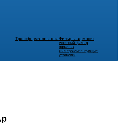
Трансформаторы тока
Фильтры гармоник
Активный фильтр
гармоник
Фильтрокомпенсующие
установки
Ар