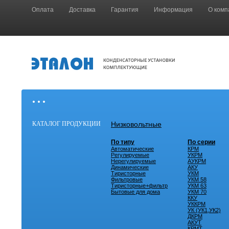
Оплата
Доставка
Гарантия
Информация
О комп
• • •
КАТАЛОГ ПРОДУКЦИИ
Низковольтные
По типу
По серии
Автоматические
КРМ
Регулируемые
УКРМ
Нерегулируемые
АУКРМ
Динамические
АКУ
Тиристорные
УКМ
Фильтровые
УКМ 58
Тиристорные+фильтр
УКМ 63
Бытовые для дома
УКМ 70
ККУ
УККРМ
УК (УК1,УК2)
ДКРМ
АКУТ
КРМТ