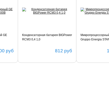
ый GE
Конденсаторная батарея BIGPower
Микропроцессорный
RCM3 0,4 1,0
Gruppo Energia ST
00
руб
812
руб