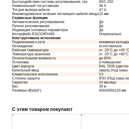
Быстродействие системы регулирования, сек
60/1-250
Номинальный ток уставноки
36 А
Ток для выбора кабеля
47 А
Рекомендованное сечение питающего кабеля (медь)
10 мм
Сервисные функции
Автоматическое регулирование
Да
Ручное регулирование
Да
Индикация основных параметров
Да
Интерфейс RS232/RS485
Опционально
Конструктивное исполнение
Подключение к сети
клеммная колодка
Охлаждение
естественное
Рабочая температура
от -25°C до +45 °
Температура хранения
от -25°C до +60°C
Относительная влажность
до 95%
Установка
в помещении
Цвет корпуса
RAL 7035 (светло
Кабельный ввод
сверху (под заказ
Климатическое исполнение
У3
Степень защиты
IP31 (Под заказ во
Гарантия
24 месяца
Вес
30 кг
Размеры (ВхШхГ)
650х500х220 мм
С этим товаром покупают
Подробнее
Подробнее