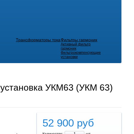
Трансформаторы тока
Фильтры гармоник
Активный фильтр
гармоник
Фильтрокомпенсующие
установки
установка УКМ63 (УКМ 63)
52 900
руб