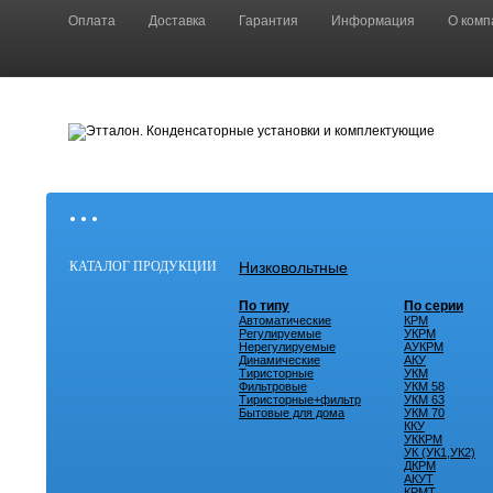
Оплата
Доставка
Гарантия
Информация
О комп
• • •
КАТАЛОГ ПРОДУКЦИИ
Низковольтные
По типу
По серии
Автоматические
КРМ
Регулируемые
УКРМ
Нерегулируемые
АУКРМ
Динамические
АКУ
Тиристорные
УКМ
Фильтровые
УКМ 58
Тиристорные+фильтр
УКМ 63
Бытовые для дома
УКМ 70
ККУ
УККРМ
УК (УК1,УК2)
ДКРМ
АКУТ
КРМТ