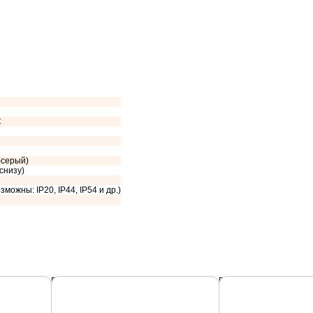
C
-серый)
 снизу)
зможны: IP20, IP44, IP54 и др.)
Подробнее
Подробнее