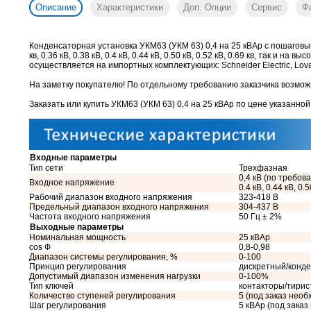
Описание
Характеристики
Доп. Опции
Сервис
Ф
Конденсаторная установка УКМ63 (УКМ 63) 0,4 на 25 кВАр с пошаговы
кв, 0.36 кВ, 0.38 кВ, 0.4 кВ, 0.44 кВ, 0.50 кВ, 0.52 кВ, 0.69 кв, так и 
осуществляется на импортных комплектующих: Schneider Electric, Lovato
На заметку покупателю! По отдельному требованию заказчика возможн
Заказать или купить УКМ63 (УКМ 63) 0,4 на 25 кВАр
по цене указанной
Входные параметры
Тип сети
Трехфазная
0,4 кВ (по требован
Входное напряжение
0.4 кВ, 0.44 кВ, 0.5
Рабочий диапазон входного напряжения
323-418 В
Предельный диапазон входного напряжения
304-437 В
Частота входного напряжения
50 Гц ± 2%
Выходные параметры
Номинальная мощность
25 кВАр
cos Ф
0,8-0,98
Диапазон системы регулирования, %
0-100
Принцип регулирования
дискретный/конд
Допустимый диапазон изменения нагрузки
0-100%
Тип ключей
контакторы/тири
Количество ступеней регулирования
5 (под заказ необ
Шаг регулирования
5 кВАр (под зака