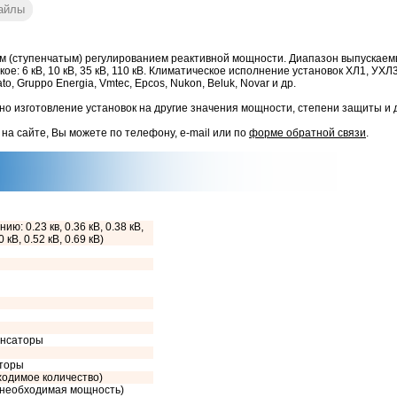
айлы
м (ступенчатым) регулированием реактивной мощности. Диапазон выпускаемы
на высокое: 6 кВ, 10 кВ, 35 кВ, 110 кВ. Климатическое исполнение установок ХЛ1, 
, Gruppo Energia, Vmtec, Epcos, Nukon, Beluk, Novar и др.
о изготовление установок на другие значения мощности, степени защиты и 
 на сайте, Вы можете по телефону, e-mail или по
форме обратной связи
.
ию: 0.23 кв, 0.36 кВ, 0.38 кВ,
0 кВ, 0.52 кВ, 0.69 кВ)
енсаторы
сторы
ходимое количество)
з необходимая мощность)