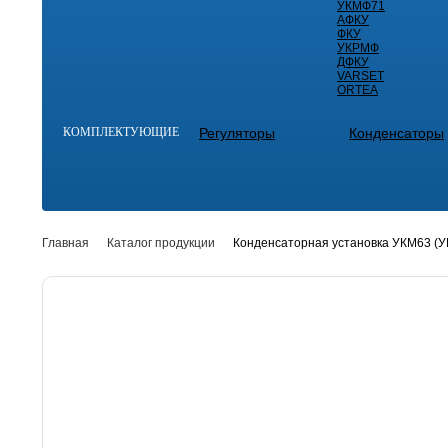
УКМФ71
АФКУ
ФКУ
УКРМФ
ДФКУ
VARSET
ORTEA
КОМПЛЕКТУЮЩИЕ
Регуляторы
Конденсаторы
Главная
Каталог продукции
Конденсаторная установка УКМ63 (УК