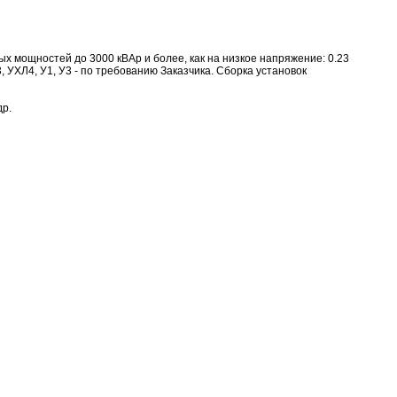
х мощностей до 3000 кВАр и более, как на низкое напряжение: 0.23
УХЛ3, УХЛ4, У1, У3 - по требованию Заказчика. Сборка установок
др.