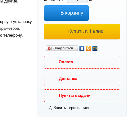
Количество:
шт
ны другие)
В корзину
торную установку
араметров.
Купить в 1 клик
о телефону.
Поделиться…
Оплата
Доставка
Пункты выдачи
Добавить к сравнению