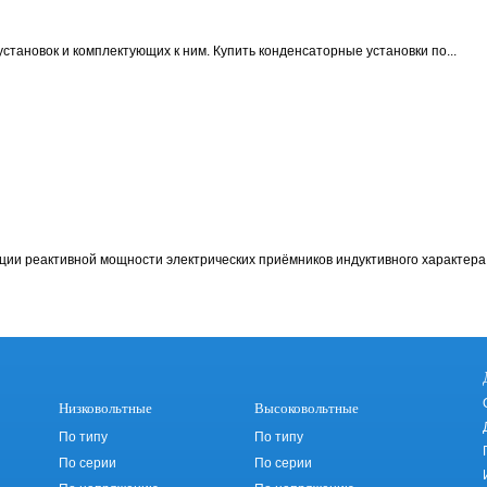
становок и комплектующих к ним.
Купить конденсаторные установки по...
ции реактивной мощности электрических приёмников индуктивного характера 
Низковольтные
Высоковольтные
По типу
По типу
По серии
По серии