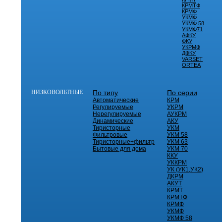
КРМТФ
КРМФ
УКМФ
УКМФ 58
УКМФ71
АФКУ
ФКУ
УКРМФ
ДФКУ
VARSET
ORTEA
НИЗКОВОЛЬТНЫЕ
По типу
По серии
Автоматические
КРМ
Регулируемые
УКРМ
Нерегулируемые
АУКРМ
Динамические
АКУ
Тиристорные
УКМ
Фильтровые
УКМ 58
Тиристорные+фильтр
УКМ 63
Бытовые для дома
УКМ 70
ККУ
УККРМ
УК (УК1,УК2)
ДКРМ
АКУТ
КРМТ
КРМТФ
КРМФ
УКМФ
УКМФ 58