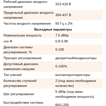
Рабочий диапазон входного
323-418 В
напряжения
Предельный диапазон входного
304-437 В
напряжения
Частота входного напряжения
50 Гц ± 2%
Выходные параметры
Номинальная мощность
7,5 кВАр
cos Ф
0,8-0,98
Диапазон системы
0-100
регулирования, %
Принцип регулирования
дискретный/конденсаторы
Допустимый диапазон
0-100%
изменения нагрузки
Тип ключей
контакторы/тиристоры
Количество ступеней
2 (под заказ необходимое
регулирования
количество)
5 кВАр (под заказ
Шаг регулирования
необходимая мощность)
Быстродействие системы
60/1-250