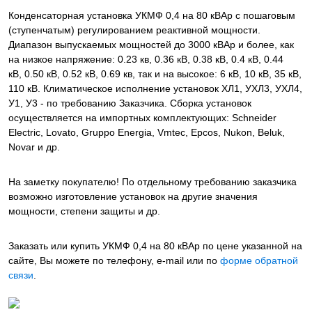
Конденсаторная установка УКМФ 0,4 на 80 кВАр с пошаговым
(ступенчатым) регулированием реактивной мощности.
Диапазон выпускаемых мощностей до 3000 кВАр и более, как
на низкое напряжение: 0.23 кв, 0.36 кВ, 0.38 кВ, 0.4 кВ, 0.44
кВ, 0.50 кВ, 0.52 кВ, 0.69 кв, так и на высокое: 6 кВ, 10 кВ, 35 кВ,
110 кВ. Климатическое исполнение установок ХЛ1, УХЛ3, УХЛ4,
У1, У3 - по требованию Заказчика. Сборка установок
осуществляется на импортных комплектующих: Schneider
Electric, Lovato, Gruppo Energia, Vmtec, Epcos, Nukon, Beluk,
Novar и др.
На заметку покупателю! По отдельному требованию заказчика
возможно изготовление установок на другие значения
мощности, степени защиты и др.
Заказать или купить УКМФ 0,4 на 80 кВАр
по цене указанной на
сайте, Вы можете по телефону, e-mail или по
форме обратной
связи
.