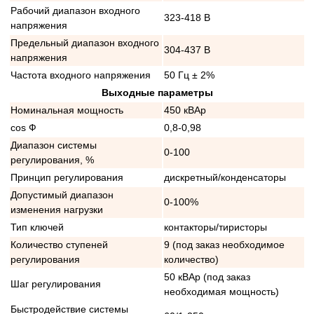
Рабочий диапазон входного
323-418 В
напряжения
Предельный диапазон входного
304-437 В
напряжения
Частота входного напряжения
50 Гц ± 2%
Выходные параметры
Номинальная мощность
450 кВАр
cos Ф
0,8-0,98
Диапазон системы
0-100
регулирования, %
Принцип регулирования
дискретный/конденсаторы
Допустимый диапазон
0-100%
изменения нагрузки
Тип ключей
контакторы/тиристоры
Количество ступеней
9 (под заказ необходимое
регулирования
количество)
50 кВАр (под заказ
Шаг регулирования
необходимая мощность)
Быстродействие системы