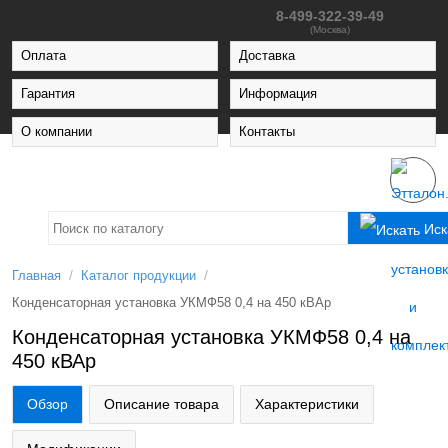
8-499-322-39-49
(Москва)
Оплата
Доставка
Гарантия
Информация
О компании
Контакты
Иск
/
/
Главная
Каталог продукции
Конденсаторная установка УКМФ58 0,4 на 450 кВАр
Конденсаторная установка УКМФ58 0,4 на
450 кВАр
Обзор
Описание товара
Характеристики