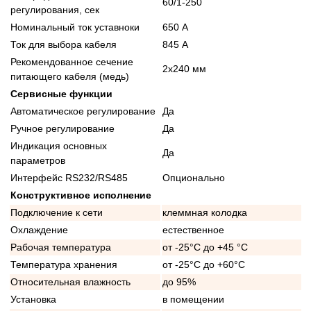
60/1-250
регулирования, сек
Номинальный ток уставноки
650 А
Ток для выбора кабеля
845 А
Рекомендованное сечение
2x240 мм
питающего кабеля (медь)
Сервисные функции
Автоматическое регулирование
Да
Ручное регулирование
Да
Индикация основных
Да
параметров
Интерфейс RS232/RS485
Опционально
Конструктивное исполнение
Подключение к сети
клеммная колодка
Охлаждение
естественное
Рабочая температура
от -25°C до +45 °C
Температура хранения
от -25°C до +60°C
Относительная влажность
до 95%
Установка
в помещении