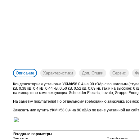
Описание
Характеристики
Доп. Опции
Сервис
Ф
Конденсаторная установка УКМФ58 0,4 на 90 кВАр с пошаговым (ступе
кВ, 0.38 кВ, 0.4 кВ, 0.44 кВ, 0.50 кВ, 0.52 кВ, 0.69 кв, так и на высок
на импортных комплектующих: Schneider Electric, Lovato, Gruppo Energia
На заметку покупателю! По отдельному требованию заказчика возможн
Заказать или купить УКМФ58 0,4 на 90 кВАр
по цене указанной на сайт
Входные параметры
Тип сети
Трехфазная