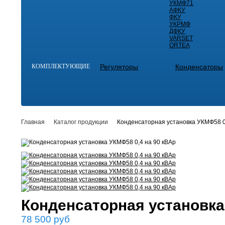
УКМФ71
АФКУ
ФКУ
УКРМФ
ДФКУ
VARSET
ORTEA
КОМПЛЕКТУЮЩИЕ
Регуляторы
Конденсаторы
Главная
Каталог продукции
Конденсаторная установка УКМФ58 0
Конденсаторная установка
78 500
руб