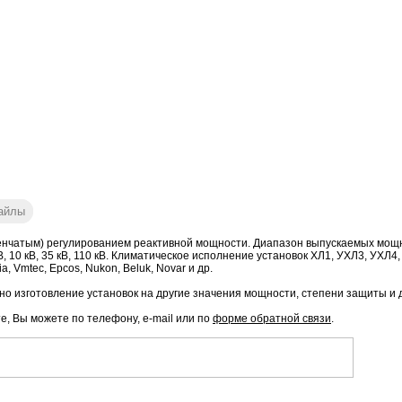
айлы
нчатым) регулированием реактивной мощности. Диапазон выпускаемых мощност
ое: 6 кВ, 10 кВ, 35 кВ, 110 кВ. Климатическое исполнение установок ХЛ1, УХЛ3, 
, Vmtec, Epcos, Nukon, Beluk, Novar и др.
о изготовление установок на другие значения мощности, степени защиты и 
е, Вы можете по телефону, e-mail или по
форме обратной связи
.