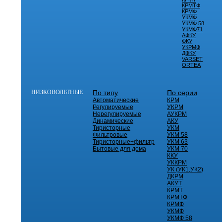
КРМТФ
КРМФ
УКМФ
УКМФ 58
УКМФ71
АФКУ
ФКУ
УКРМФ
ДФКУ
VARSET
ORTEA
НИЗКОВОЛЬТНЫЕ
По типу
По серии
Автоматические
КРМ
Регулируемые
УКРМ
Нерегулируемые
АУКРМ
Динамические
АКУ
Тиристорные
УКМ
Фильтровые
УКМ 58
Тиристорные+фильтр
УКМ 63
Бытовые для дома
УКМ 70
ККУ
УККРМ
УК (УК1,УК2)
ДКРМ
АКУТ
КРМТ
КРМТФ
КРМФ
УКМФ
УКМФ 58