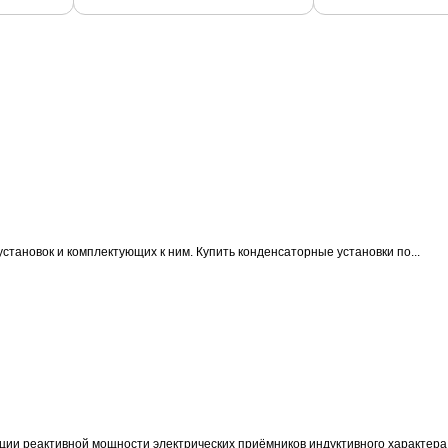
становок и комплектующих к ним.
Купить конденсаторные установки по...
ции реактивной мощности электрических приёмников индуктивного характера 