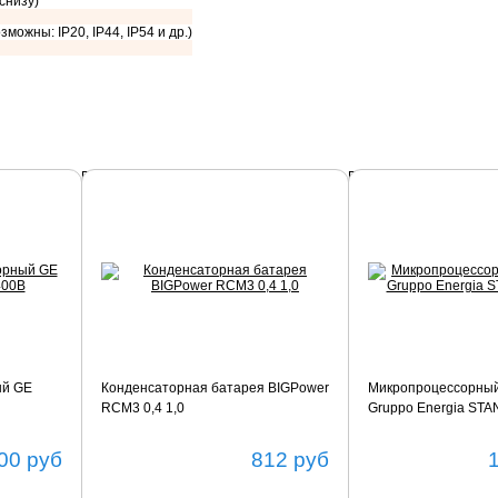
 снизу)
зможны: IP20, IP44, IP54 и др.)
Подробнее
Подробнее
ый GE
Конденсаторная батарея BIGPower
Микропроцессорный
RCM3 0,4 1,0
Gruppo Energia ST
00
руб
812
руб