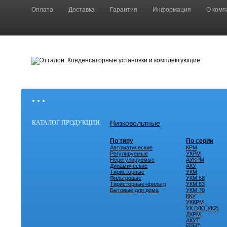
Оплата
Доставка
Гарантия
Информация
О комп
• • •
КАТАЛОГ ПРОДУКЦИИ
Низковольтные
По типу
По серии
Автоматические
КРМ
Регулируемые
УКРМ
Нерегулируемые
АУКРМ
Динамические
АКУ
Тиристорные
УКМ
Фильтровые
УКМ 58
Тиристорные+фильтр
УКМ 63
Бытовые для дома
УКМ 70
ККУ
УККРМ
УК (УК1,УК2)
ДКРМ
АКУТ
КРМТ