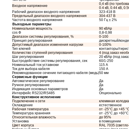
0,4 кВ (по требован
Входное напряжение
0.4 кВ, 0.44 кВ, 0.5
Рабочий диапазон входного напряжения
323-418 В
Предельный диапазон входного напряжения
304-437 В
Частота входного напряжения
50 Гц ± 2%
Выходные параметры
Номинальная мощность
90 кВАр
cos Ф
0,8-0,98
Диапазон системы регулирования, %
0-100
Принцип регулирования
дискретный/конд
Допустимый диапазон изменения нагрузки
0-100%
Тип ключей
контакторы/тири
Количество ступеней регулирования
4 (под заказ необ
Шаг регулирования
20 кВАр (под зак
Быстродействие системы регулирования, сек
60/1-250
Номинальный ток уставноки
115 А
Ток для выбора кабеля
150 А
Рекомендованное сечение питающего кабеля (медь)
50 мм
Сервисные функции
Автоматическое регулирование
Да
Ручное регулирование
Да
Индикация основных параметров
Да
Интерфейс RS232/RS485
Опционально
Конструктивное исполнение
Подключение к сети
клеммная колодка
Охлаждение
естественное
Рабочая температура
от -25°C до +45 °
Температура хранения
от -25°C до +60°C
Относительная влажность
до 95%
Установка
в помещении
Цвет корпуса
RAL 7035 (светло