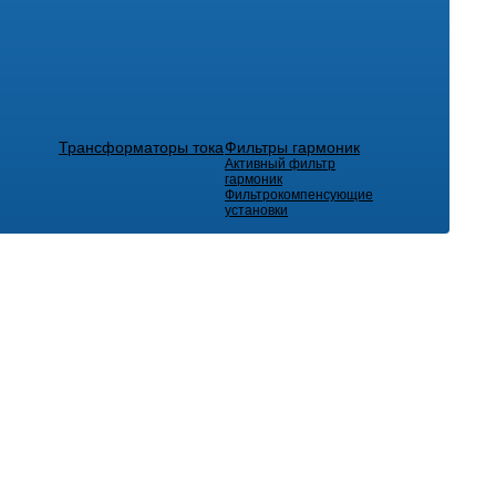
Трансформаторы тока
Фильтры гармоник
Активный фильтр
гармоник
Фильтрокомпенсующие
установки