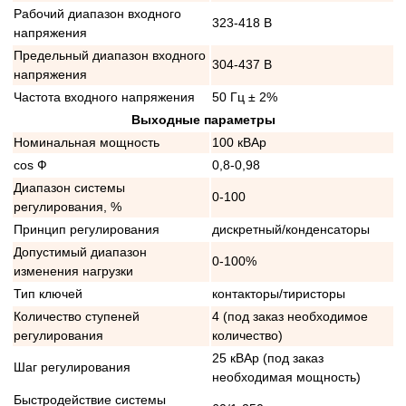
Рабочий диапазон входного
323-418 В
напряжения
Предельный диапазон входного
304-437 В
напряжения
Частота входного напряжения
50 Гц ± 2%
Выходные параметры
Номинальная мощность
100 кВАр
cos Ф
0,8-0,98
Диапазон системы
0-100
регулирования, %
Принцип регулирования
дискретный/конденсаторы
Допустимый диапазон
0-100%
изменения нагрузки
Тип ключей
контакторы/тиристоры
Количество ступеней
4 (под заказ необходимое
регулирования
количество)
25 кВАр (под заказ
Шаг регулирования
необходимая мощность)
Быстродействие системы