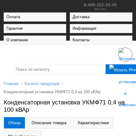
8-499-322-39-49
(Москва)
Оплата
Доставка
Гарантия
Информация
О компании
Контакты
Иск
/
/
Главная
Каталог продукции
Конденсаторная установка УКМФ71 0,4 на 100 кВАр
Конденсаторная установка УКМФ71 0,4 на
100 кВАр
Обзор
Описание товара
Характеристики