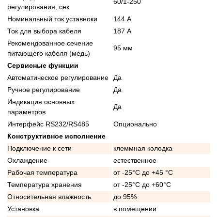
60/1-250
регулирования, сек
Номинальный ток уставноки
144 А
Ток для выбора кабеля
187 А
Рекомендованное сечение
95 мм
питающего кабеля (медь)
Сервисные функции
Автоматическое регулирование
Да
Ручное регулирование
Да
Индикация основных
Да
параметров
Интерфейс RS232/RS485
Опционально
Конструктивное исполнение
Подключение к сети
клеммная колодка
Охлаждение
естественное
Рабочая температура
от -25°C до +45 °C
Температура хранения
от -25°C до +60°C
Относительная влажность
до 95%
Установка
в помещении