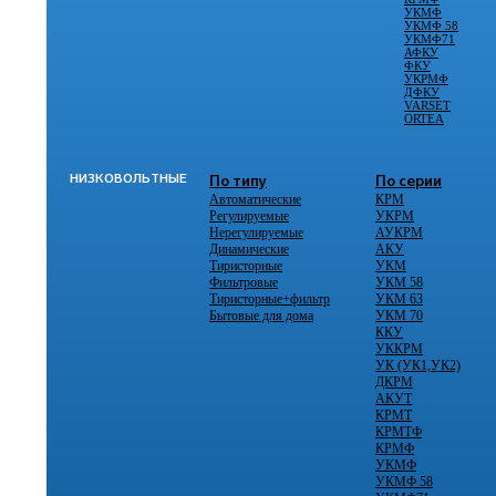
УКМФ
УКМФ 58
УКМФ71
АФКУ
ФКУ
УКРМФ
ДФКУ
VARSET
ORTEA
НИЗКОВОЛЬТНЫЕ
По типу
По серии
Автоматические
КРМ
Регулируемые
УКРМ
Нерегулируемые
АУКРМ
Динамические
АКУ
Тиристорные
УКМ
Фильтровые
УКМ 58
Тиристорные+фильтр
УКМ 63
Бытовые для дома
УКМ 70
ККУ
УККРМ
УК (УК1,УК2)
ДКРМ
АКУТ
КРМТ
КРМТФ
КРМФ
УКМФ
УКМФ 58