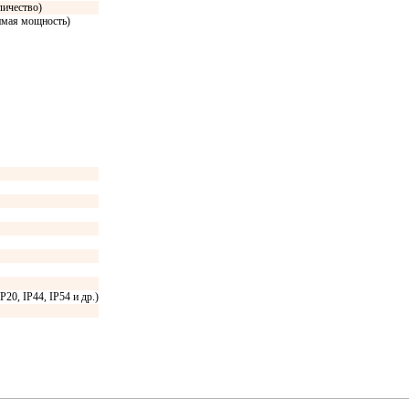
личество)
имая мощность)
20, IP44, IP54 и др.)