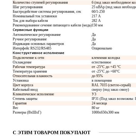
Количество ступеней регулирования
6 (под заказ необходимое ко
Шаг регулирования
25 кВАр (под заказ необход
Быстродействие системы регулирования, сек
60/1-250
Номинальный ток уставноки
217 А
Ток для выбора кабеля
282 А
Рекомендованное сечение питающего кабеля (медь)
150 мм
Сервисные функции
Автоматическое регулирование
Да
Ручное регулирование
Да
Индикация основных параметров
Да
Интерфейс RS232/RS485
Опционально
Конструктивное исполнение
Подключение к сети
клеммная колодка
Охлаждение
естественное
Рабочая температура
от -25°C до +45 °C
Температура хранения
от -25°C до +60°C
Относительная влажность
до 95%
Установка
в помещении
Цвет корпуса
RAL 7035 (светло-серый)
Кабельный ввод
сверху (под заказ снизу)
Климатическое исполнение
У3
Степень защиты
IP31 (Под заказ возможны: IP
Гарантия
24 месяца
Вес
80 кг
Размеры (ВхШхГ)
1000х650х300 мм
С ЭТИМ ТОВАРОМ ПОКУПАЮТ