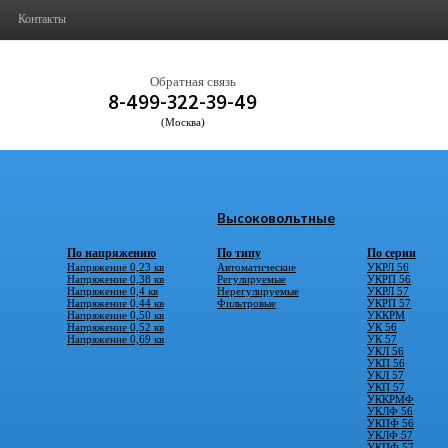
Контакты
Обратная связь
8-499-322-39-49
(Москва)
Высоковольтные
По напряжению
По типу
По серии
Напряжение 0,23 кв
Автоматические
УКРЛ 56
Напряжение 0,38 кв
Регулируемые
УКРП 56
Напряжение 0,4 кв
Нерегулируемые
УКРЛ 57
Напряжение 0,44 кв
Фильтровые
УКРП 57
Напряжение 0,50 кв
УККРМ
Напряжение 0,52 кв
УК 56
Напряжение 0,69 кв
УК 57
УКЛ 56
УКП 56
УКЛ 57
УКП 57
УККРМФ
УКЛФ 56
УКПФ 56
УКЛФ 57
УКПФ 57