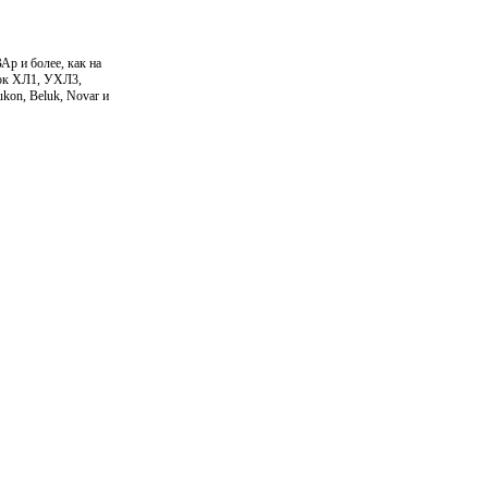
р и более, как на
овок ХЛ1, УХЛ3,
kon, Beluk, Novar и