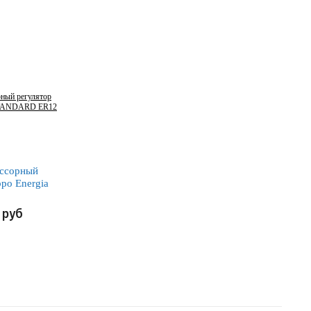
ссорный
po Energia
 ER12
руб
БНЕЕ