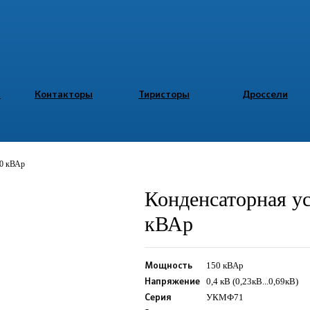
ы
Контакторы
Тиристоры
Дроссели
50 кВАр
Конденсаторная у
кВАр
150 кВАр
Мощность
0,4 кВ (0,23кВ...0,69кВ)
Напряжение
УКМФ71
Серия