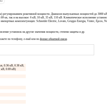
лы
) регулированием реактивной мощности. Диапазон выпускаемых мощностей до 3000 кВА
, 0.69 кв, так и на высокое: 6 кВ, 10 кВ, 35 кВ, 110 кВ. Климатическое исполнение устан
мпортных комплектующих: Schneider Electric, Lovato, Gruppo Energia, Vmtec, Epcos, Nu
ление установок на другие значения мощности, степени защиты и др.
ожете по телефону, e-mail или по
форме обратной связи
.
кв, 0.36 кВ, 0.38 кВ,
2 кВ, 0.69 кВ)