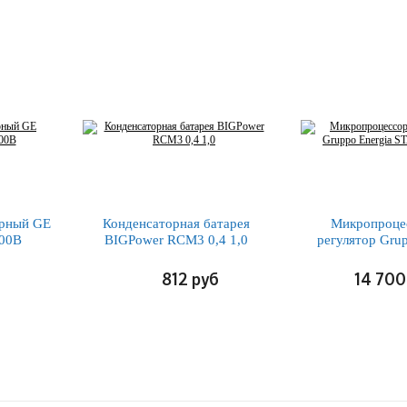
орный GE
Конденсаторная батарея
Микропроце
400В
BIGPower RCM3 0,4 1,0
регулятор Grup
STANDARD
б
812
руб
14 700
ПОДРОБНЕЕ
ПОДРО