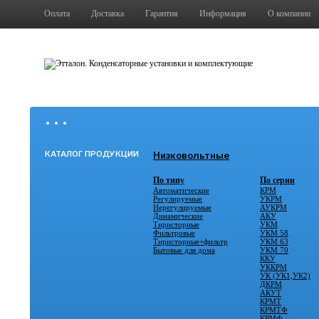
Оплата
Доставка
Гарантия
Информация
О компании
• • •
КАТАЛОГ ПРОДУКЦИИ
Низковольтные
По типу
По серии
Автоматические
КРМ
Регулируемые
УКРМ
Нерегулируемые
АУКРМ
Динамические
АКУ
Тиристорные
УКМ
Фильтровые
УКМ 58
Тиристорные+фильтр
УКМ 63
Бытовые для дома
УКМ 70
ККУ
УККРМ
УК (УК1,УК2)
ДКРМ
АКУТ
КРМТ
КРМТФ
КРМФ