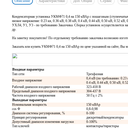
Описание
Характеристики
Доп. Опции
Сервис
Фай
Конденсаторная установка УКМФ71 0,4 на 150 кВАр с пошаговым (ступенчатым
низкое напряжение: 0.23 кв, 0.36 кВ, 0.38 кВ, 0.4 кВ, 0.44 кВ, 0.50 кВ, 0.52 кВ
УХЛ4, У1, У3 - по требованию Заказчика. Сборка установок осуществляется на и
др.
На заметку покупателю! По отдельному требованию заказчика возможно изготов
Заказать или купить УКМФ71 0,4 на 150 кВАр
по цене указанной на сайте, Вы м
Входные параметры
Тип сети
Трехфазная
0,4 кВ (по требованию: 0.23 
Входное напряжение
0.4 кВ, 0.44 кВ, 0.50 кВ, 0.5
Рабочий диапазон входного напряжения
323-418 В
Предельный диапазон входного напряжения
304-437 В
Частота входного напряжения
50 Гц ± 2%
Выходные параметры
Номинальная мощность
150 кВАр
cos Ф
0,8-0,98
Диапазон системы регулирования, %
0-100
Принцип регулирования
дискретный/конденсаторы
Допустимый диапазон изменения нагрузки
0-100%
Тип ключей
контакторы/тиристоры