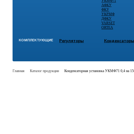
УКМФ71
АФКУ
ФКУ
УКРМФ
ДФКУ
VARSET
ORTEA
КОМПЛЕКТУЮЩИЕ
Регуляторы
Конденсатор
Главная
Каталог продукции
Конденсаторная установка УКМФ71 0,4 на 1