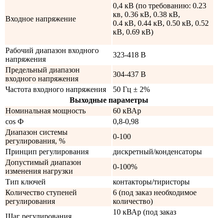
0,4 кВ (по требованию: 0.23
кв, 0.36 кВ, 0.38 кВ,
Входное напряжение
0.4 кВ, 0.44 кВ, 0.50 кВ, 0.52
кВ, 0.69 кВ)
Рабочий диапазон входного
323-418 В
напряжения
Предельный диапазон
304-437 В
входного напряжения
Частота входного напряжения
50 Гц ± 2%
Выходные параметры
Номинальная мощность
60 кВАр
cos Ф
0,8-0,98
Диапазон системы
0-100
регулирования, %
Принцип регулирования
дискретный/конденсаторы
Допустимый диапазон
0-100%
изменения нагрузки
Тип ключей
контакторы/тиристоры
Количество ступеней
6 (под заказ необходимое
регулирования
количество)
10 кВАр (под заказ
Шаг регулирования