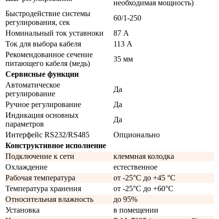
необходимая мощность)
Быстродействие системы
60/1-250
регулирования, сек
Номинальный ток уставноки
87 А
Ток для выбора кабеля
113 А
Рекомендованное сечение
35 мм
питающего кабеля (медь)
Сервисные функции
Автоматическое
Да
регулирование
Ручное регулирование
Да
Индикация основных
Да
параметров
Интерфейс RS232/RS485
Опционально
Конструктивное исполнение
Подключение к сети
клеммная колодка
Охлаждение
естественное
Рабочая температура
от -25°C до +45 °C
Температура хранения
от -25°C до +60°C
Относительная влажность
до 95%
Установка
в помещении