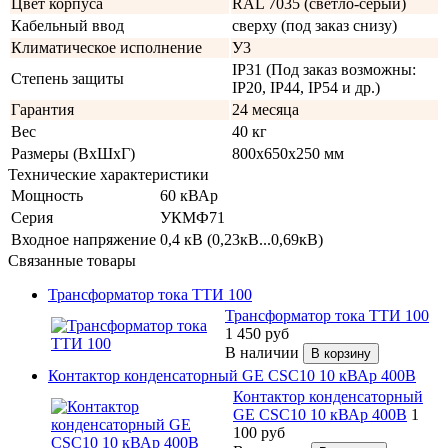
Цвет корпуса
RAL 7035 (светло-серый)
Кабельный ввод
сверху (под заказ снизу)
Климатическое исполнение
У3
IP31 (Под заказ возможны:
Степень защиты
IP20, IP44, IP54 и др.)
Гарантия
24 месяца
Вес
40 кг
Размеры (ВхШхГ)
800х650х250 мм
Технические характеристики
Мощность
60 кВАр
Серия
УКМФ71
Входное напряжение
0,4 кВ (0,23кВ...0,69кВ)
Связанные товары
Трансформатор тока ТТИ 100
Трансформатор тока ТТИ 100
1 450
руб
В наличии
Контактор конденсаторный GE CSC10 10 кВАр 400В
Контактор конденсаторный
GE CSC10 10 кВАр 400В
1
100
руб