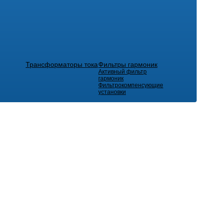
Трансформаторы тока
Фильтры гармоник
Активный фильтр
гармоник
Фильтрокомпенсующие
установки