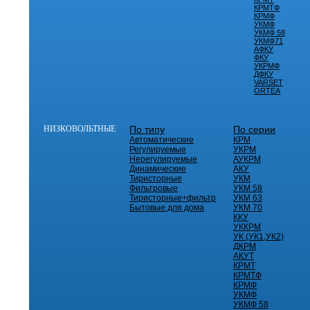
КРМТФ
КРМФ
УКМФ
УКМФ 58
УКМФ71
АФКУ
ФКУ
УКРМФ
ДФКУ
VARSET
ORTEA
НИЗКОВОЛЬТНЫЕ
По типу
По серии
Автоматические
КРМ
Регулируемые
УКРМ
Нерегулируемые
АУКРМ
Динамические
АКУ
Тиристорные
УКМ
Фильтровые
УКМ 58
Тиристорные+фильтр
УКМ 63
Бытовые для дома
УКМ 70
ККУ
УККРМ
УК (УК1,УК2)
ДКРМ
АКУТ
КРМТ
КРМТФ
КРМФ
УКМФ
УКМФ 58