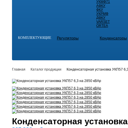
УКМФ71
АФКУ
ФКУ
УКРМФ
ДФКУ
VARSET
ORTEA
КОМПЛЕКТУЮЩИЕ
Регуляторы
Конденсаторы
Главная
Каталог продукции
Конденсаторная установка УКП57 6,3
Конденсаторная установка 