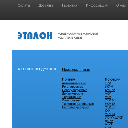
Оплата
Доставка
Гарантия
Информация
О комп
КАТАЛОГ ПРОДУКЦИИ
Низковольтные
По типу
По серии
Автоматические
КРМ
Регулируемые
УКРМ
Нерегулируемые
АУКРМ
Динамические
АКУ
Тиристорные
УКМ
Фильтровые
УКМ 58
Тиристорные+фильтр
УКМ 63
Бытовые для дома
УКМ 70
ККУ
УККРМ
УК (УК1,УК2)
ДКРМ
АКУТ
КРМТ