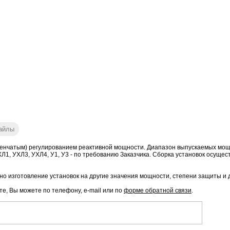
айлы
енчатым) регулированием реактивной мощности. Диапазон выпускаемых мощнос
к ХЛ1, УХЛ3, УХЛ4, У1, У3 - по требованию Заказчика. Сборка установок осущес
о изготовление установок на другие значения мощности, степени защиты и 
те, Вы можете по телефону, e-mail или по
форме обратной связи
.