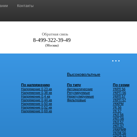
ании
Контакты
Обратная связь
8-499-322-39-49
(Москва)
• • •
Высоковольтные
По напряжению
По типу
По серии
Напряжение 0,23 кв
Автоматические
УКРЛ 56
Напряжение 0,38 кв
Регулируемые
УКРП 56
Напряжение 0,4 кв
Нерегулируемые
УКРЛ 57
Напряжение 0,44 кв
Фильтровые
УКРП 57
Напряжение 0,50 кв
УККРМ
Напряжение 0,52 кв
УК 56
Напряжение 0,69 кв
УК 57
УКЛ 56
УКП 56
УКЛ 57
УКП 57
УККРМФ
УКЛФ 56
УКПФ 56