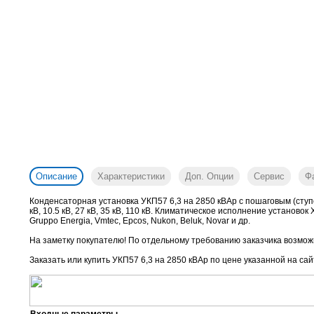
Описание
Характеристики
Доп. Опции
Сервис
Ф
Конденсаторная установка УКП57 6,3 на 2850 кВАр с пошаговым (ступ
кВ, 10.5 кВ, 27 кВ, 35 кВ, 110 кВ. Климатическое исполнение установо
Gruppo Energia, Vmtec, Epcos, Nukon, Beluk, Novar и др.
На заметку покупателю! По отдельному требованию заказчика возможн
Заказать или купить УКП57 6,3 на 2850 кВАр
по цене указанной на сай