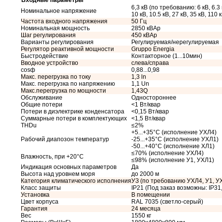
Входные параметры
6,3 кВ (по требованию: 6 кВ, 6.3 
Номинальное напряжение
10 кВ, 10.5 кВ, 27 кВ, 35 кВ, 110 
Частота входного напряжения
50 Гц
Номинальная мощность
2850 кВАр
Шаг регулирования
450 кВАр
Варианты регулирования
Регулируемая/нерегулируемая
Регулятор реактивной мощности
Gruppo Energia
Быстродействие
Контакторное (1...10мин)
Вводное устройство
слева/справа
cosф
0,88...0,98
Макс. перегрузка по току
1,3 ln
Макс. перегрузка по напряжению
1,1 Un
Макс.перегрузка по мощности
1,43Q
Обслуживание
Одностороннее
Общие потери
<1 Вт/квар
Потери в диэлектрике конденсатора
<0,15 Вт/квар
Суммарные потери в комплектующих
<1,5 Вт/квар
THDu
≤2%
+5...+35°С (исполнение УХЛ4)
Рабочий диапозон температур
-25...+35°С (исполнение УХЛ1)
-50...+40°С (исполнение ХЛ1)
≤70% (исполнение УХЛ4)
Влажность, при +20°С
≤98% (исполнение У1, УХЛ1)
Индикация основных параметров
Да
Высота над уровнем моря
до 2000 м
Категория климатического исполнения
УЗ (по требованию УХЛ4, У1, У
Класс защиты
IP21 (Под заказ возможны: IP31, 
Установка
В помещении
Цвет корпуса
RAL 7035 (светло-серый)
Гарантия
24 месяца
Вес
1550 кг