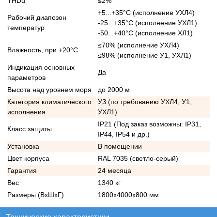
THDu
≤2%
+5...+35°С (исполнение УХЛ4)
Рабочий диапозон
-25...+35°С (исполнение УХЛ1)
температур
-50...+40°С (исполнение ХЛ1)
≤70% (исполнение УХЛ4)
Влажность, при +20°С
≤98% (исполнение У1, УХЛ1)
Индикация основных
Да
параметров
Высота над уровнем моря
до 2000 м
Категория климатического
УЗ (по требованию УХЛ4, У1,
исполнения
УХЛ1)
IP21 (Под заказ возможны: IP31,
Класс защиты
IP44, IP54 и др.)
Установка
В помещении
Цвет корпуса
RAL 7035 (светло-серый)
Гарантия
24 месяца
Вес
1340 кг
Размеры (ВхШхГ)
1800х4000х800 мм