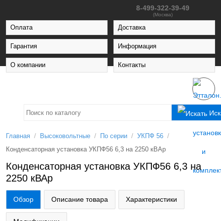
8-499-322-39-49
(Москва)
Оплата
Доставка
Гарантия
Информация
О компании
Контакты
Иск
/
/
/
/
Главная
Высоковольтные
По серии
УКПФ 56
Конденсаторная установка УКПФ56 6,3 на 2250 кВАр
Конденсаторная установка УКПФ56 6,3 на
2250 кВАр
Обзор
Описание товара
Характеристики