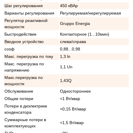
Шаг регулирования
450 кВАр
Варианты регулирования
Регулируемая/нерегулируемая
Регулятор реактивной
Gruppo Energia
мощности
Быстродействие
Контакторное (1...10мин)
Вводное устройство
слева/справа
cosф
0,88...0,98
Макс. перегрузка по току
1,3 ln
Макс. перегрузка по
1,1 Un
напряжению
Макс.перегрузка по
1,43Q
мощности
Обслуживание
Одностороннее
Общие потери
<1 Вт/квар
Потери в диэлектрике
<0,15 Вт/квар
конденсатора
Суммарные потери в
<1,5 Вт/квар
комплектующих