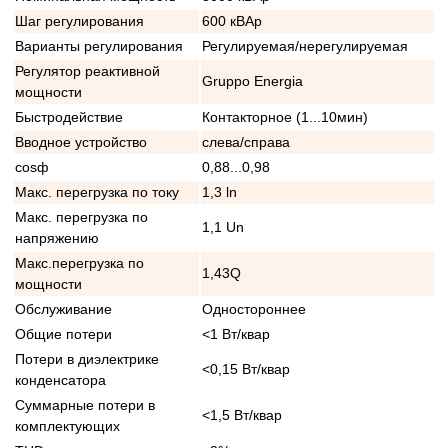
Шаг регулирования
600 кВАр
Варианты регулирования
Регулируемая/нерегулируемая
Регулятор реактивной
Gruppo Energia
мощности
Быстродействие
Контакторное (1...10мин)
Вводное устройство
слева/справа
cosф
0,88...0,98
Макс. перегрузка по току
1,3 ln
Макс. перегрузка по
1,1 Un
напряжению
Макс.перегрузка по
1,43Q
мощности
Обслуживание
Одностороннее
Общие потери
<1 Вт/квар
Потери в диэлектрике
<0,15 Вт/квар
конденсатора
Суммарные потери в
<1,5 Вт/квар
комплектующих