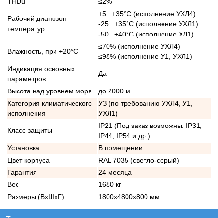
THDu
≤2%
+5...+35°С (исполнение УХЛ4)
Рабочий диапозон
-25...+35°С (исполнение УХЛ1)
температур
-50...+40°С (исполнение ХЛ1)
≤70% (исполнение УХЛ4)
Влажность, при +20°С
≤98% (исполнение У1, УХЛ1)
Индикация основных
Да
параметров
Высота над уровнем моря
до 2000 м
Категория климатического
УЗ (по требованию УХЛ4, У1,
исполнения
УХЛ1)
IP21 (Под заказ возможны: IP31,
Класс защиты
IP44, IP54 и др.)
Установка
В помещении
Цвет корпуса
RAL 7035 (светло-серый)
Гарантия
24 месяца
Вес
1680 кг
Размеры (ВхШхГ)
1800х4800х800 мм