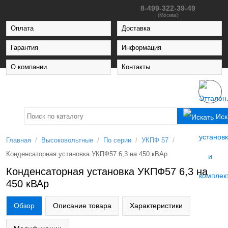
8-499-322-39-49
(Москва)
Оплата
Доставка
Гарантия
Информация
О компании
Контакты
Иск
/
/
/
/
Главная
Высоковольтные
По серии
УКПФ 57
Конденсаторная установка УКПФ57 6,3 на 450 кВАр
Конденсаторная установка УКПФ57 6,3 на
450 кВАр
Обзор
Описание товара
Характеристики