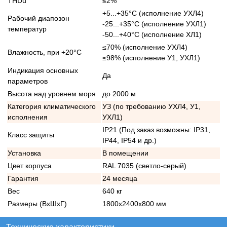
THDu
≤2%
+5...+35°С (исполнение УХЛ4)
Рабочий диапозон
-25...+35°С (исполнение УХЛ1)
температур
-50...+40°С (исполнение ХЛ1)
≤70% (исполнение УХЛ4)
Влажность, при +20°С
≤98% (исполнение У1, УХЛ1)
Индикация основных
Да
параметров
Высота над уровнем моря
до 2000 м
Категория климатического
УЗ (по требованию УХЛ4, У1,
исполнения
УХЛ1)
IP21 (Под заказ возможны: IP31,
Класс защиты
IP44, IP54 и др.)
Установка
В помещении
Цвет корпуса
RAL 7035 (светло-серый)
Гарантия
24 месяца
Вес
640 кг
Размеры (ВхШхГ)
1800х2400х800 мм