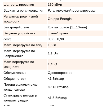
Шаг регулирования
150 кВАр
Варианты регулирования
Регулируемая/нерегулируемая
Регулятор реактивной
Gruppo Energia
мощности
Быстродействие
Контакторное (1...10мин)
Вводное устройство
слева/справа
cosф
0,88...0,98
Макс. перегрузка по току
1,3 ln
Макс. перегрузка по
1,1 Un
напряжению
Макс.перегрузка по
1,43Q
мощности
Обслуживание
Одностороннее
Общие потери
<1 Вт/квар
Потери в диэлектрике
<0,15 Вт/квар
конденсатора
Суммарные потери в
<1,5 Вт/квар
комплектующих