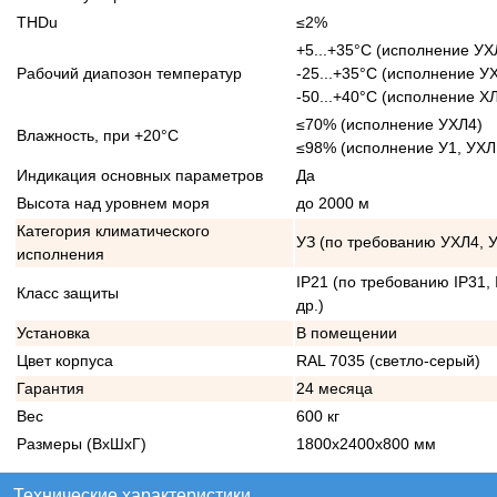
THDu
≤2%
+5...+35°С (исполнение УХ
Рабочий диапозон температур
-25...+35°С (исполнение У
-50...+40°С (исполнение Х
≤70% (исполнение УХЛ4)
Влажность, при +20°С
≤98% (исполнение У1, УХЛ
Индикация основных параметров
Да
Высота над уровнем моря
до 2000 м
Категория климатического
УЗ (по требованию УХЛ4, У
исполнения
IP21 (по требованию IP31, 
Класс защиты
др.)
Установка
В помещении
Цвет корпуса
RAL 7035 (светло-серый)
Гарантия
24 месяца
Вес
600 кг
Размеры (ВхШхГ)
1800х2400х800 мм
Технические характеристики