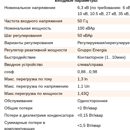
Входные параметры
Номинальное напряжение
6,3 кВ (по требованию: 6 кВ
10 кВ, 10.5 кВ, 27 кВ, 35 кВ
Частота входного напряжения
50 Гц
Номинальная мощность
100 кВАр
Шаг регулирования
50 кВАр
Варианты регулирования
Регулируемая/нерегулиру
Регулятор реактивной мощности
Gruppo Energia
Быстродействие
Контакторное (1...10мин)
Вводное устройство
слева/справа
cosф
0,88...0,98
Макс. перегрузка по току
1,3 ln
Макс. перегрузка по напряжению
1,1 Un
Макс.перегрузка по мощности
1,43Q
Обслуживание
Одностороннее
Общие потери
<1 Вт/квар
Потери в диэлектрике конденсатора
<0,15 Вт/квар
Суммарные потери в
<1,5 Вт/квар
комплектующих