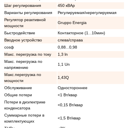
Шаг регулирования
450 кВАр
Варианты регулирования
Регулируемая/нерегулируемая
Регулятор реактивной
Gruppo Energia
мощности
Быстродействие
Контакторное (1...10мин)
Вводное устройство
слева/справа
cosф
0,88...0,98
Макс. перегрузка по току
1,3 ln
Макс. перегрузка по
1,1 Un
напряжению
Макс.перегрузка по
1,43Q
мощности
Обслуживание
Одностороннее
Общие потери
<1 Вт/квар
Потери в диэлектрике
<0,15 Вт/квар
конденсатора
Суммарные потери в
<1,5 Вт/квар
комплектующих