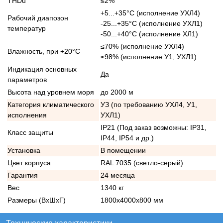
THDu
≤2%
+5...+35°С (исполнение УХЛ4)
Рабочий диапозон
-25...+35°С (исполнение УХЛ1)
температур
-50...+40°С (исполнение ХЛ1)
≤70% (исполнение УХЛ4)
Влажность, при +20°С
≤98% (исполнение У1, УХЛ1)
Индикация основных
Да
параметров
Высота над уровнем моря
до 2000 м
Категория климатического
УЗ (по требованию УХЛ4, У1,
исполнения
УХЛ1)
IP21 (Под заказ возможны: IP31,
Класс защиты
IP44, IP54 и др.)
Установка
В помещении
Цвет корпуса
RAL 7035 (светло-серый)
Гарантия
24 месяца
Вес
1340 кг
Размеры (ВхШхГ)
1800х4000х800 мм