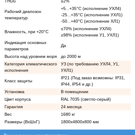
THDu
≤2%
+5...+35°С (исполнение УХЛ4)
Рабочий диапозон
-25...+35°С (исполнение УХЛ1)
температур
-50...+40°С (исполнение ХЛ1)
≤70% (исполнение УХЛ4)
Влажность, при +20°С
≤98% (исполнение У1, УХЛ1)
Индикация основных
Да
параметров
Высота над уровнем моря
до 2000 м
Категория климатического
УЗ (по требованию УХЛ4, У1,
исполнения
УХЛ1)
IP21 (Под заказ возможны: IP31,
Класс защиты
IP44, IP54 и др.)
Установка
В помещении
Цвет корпуса
RAL 7035 (светло-серый)
Гарантия
24 месяца
Вес
1680 кг
Размеры (ВхШхГ)
1800х4800х800 мм