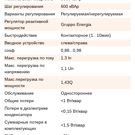
Шаг регулирования
600 кВАр
Варианты регулирования
Регулируемая/нерегулируемая
Регулятор реактивной
Gruppo Energia
мощности
Быстродействие
Контакторное (1...10мин)
Вводное устройство
слева/справа
cosф
0,88...0,98
Макс. перегрузка по току
1,3 ln
Макс. перегрузка по
1,1 Un
напряжению
Макс.перегрузка по
1,43Q
мощности
Обслуживание
Одностороннее
Общие потери
<1 Вт/квар
Потери в диэлектрике
<0,15 Вт/квар
конденсатора
Суммарные потери в
<1,5 Вт/квар
комплектующих