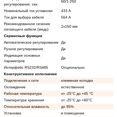
60/1-250
регулирования, сек
Номинальный ток уставноки
433 А
Ток для выбора кабеля
564 А
Рекомендованное сечение
2x150 мм
питающего кабеля (медь)
Сервисные функции
Автоматическое регулирование
Да
Ручное регулирование
Да
Индикация основных
Да
параметров
Интерфейс RS232/RS485
Опционально
Конструктивное исполнение
Подключение к сети
клеммная колодка
Охлаждение
естественное
Рабочая температура
от -25°C до +45 °C
Температура хранения
от -25°C до +60°C
Относительная влажность
до 95%
Установка
в помещении