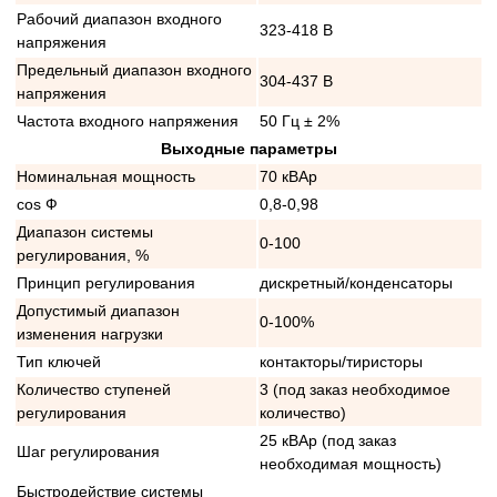
Рабочий диапазон входного
323-418 В
напряжения
Предельный диапазон входного
304-437 В
напряжения
Частота входного напряжения
50 Гц ± 2%
Выходные параметры
Номинальная мощность
70 кВАр
cos Ф
0,8-0,98
Диапазон системы
0-100
регулирования, %
Принцип регулирования
дискретный/конденсаторы
Допустимый диапазон
0-100%
изменения нагрузки
Тип ключей
контакторы/тиристоры
Количество ступеней
3 (под заказ необходимое
регулирования
количество)
25 кВАр (под заказ
Шаг регулирования
необходимая мощность)
Быстродействие системы