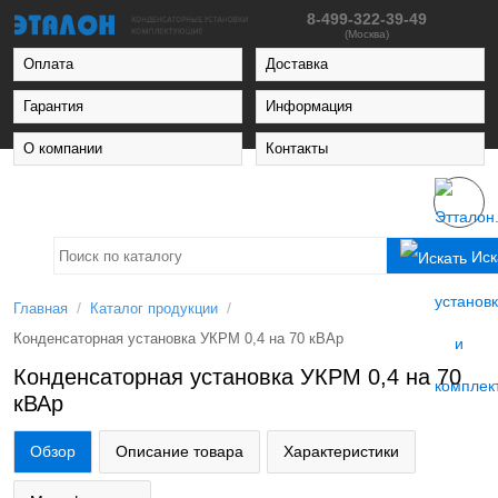
8-499-322-39-49
(Москва)
Оплата
Доставка
Гарантия
Информация
О компании
Контакты
Иск
/
/
Главная
Каталог продукции
Конденсаторная установка УКРМ 0,4 на 70 кВАр
Конденсаторная установка УКРМ 0,4 на 70
кВАр
Обзор
Описание товара
Характеристики