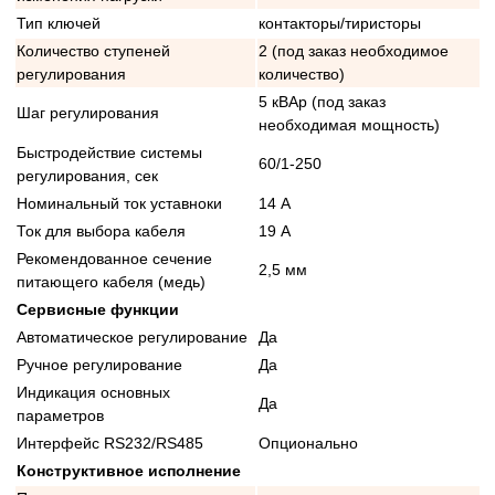
Тип ключей
контакторы/тиристоры
Количество ступеней
2 (под заказ необходимое
регулирования
количество)
5 кВАр (под заказ
Шаг регулирования
необходимая мощность)
Быстродействие системы
60/1-250
регулирования, сек
Номинальный ток уставноки
14 А
Ток для выбора кабеля
19 А
Рекомендованное сечение
2,5 мм
питающего кабеля (медь)
Сервисные функции
Автоматическое регулирование
Да
Ручное регулирование
Да
Индикация основных
Да
параметров
Интерфейс RS232/RS485
Опционально
Конструктивное исполнение