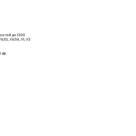
остей до 1200
УХЛ3, УХЛ4, У1, У3
 др.