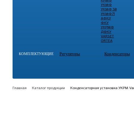
КРМФ
УКМФ
УКМФ 58
УКМФ71
АФКУ
ФКУ
УКРМФ
ДФКУ
VARSET
ORTEA
КОМПЛЕКТУЮЩИЕ
Регуляторы
Конденсаторы
Главная
Каталог продукции
Конденсаторная установка УКРМ Var