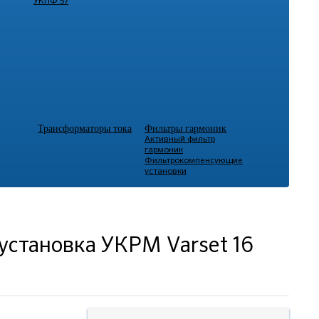
УКПФ 57
Трансформаторы тока
Фильтры гармоник
Активный фильтр
гармоник
Фильтрокомпенсующие
установки
установка УКРМ Varset 16