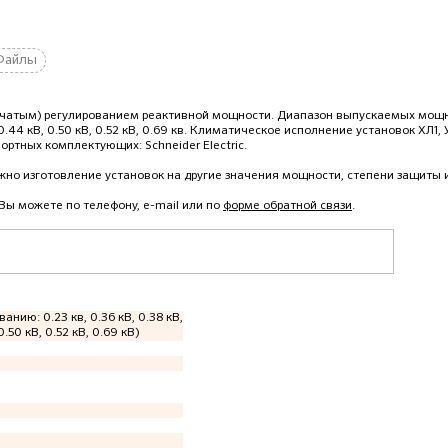
Файлы
енчатым) регулированием реактивной мощности. Диапазон выпускаемых мощн
 0.44 кВ, 0.50 кВ, 0.52 кВ, 0.69 кв. Климатическое исполнение установок ХЛ1, 
ортных комплектующих: Schneider Electric.
но изготовление установок на другие значения мощности, степени защиты и
 Вы можете по телефону, e-mail или по
форме обратной связи
.
ванию: 0.23 кв, 0.36 кВ, 0.38 кВ,
0.50 кВ, 0.52 кВ, 0.69 кВ)