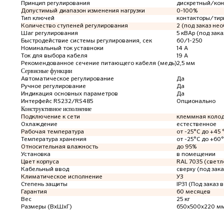
Принцип регулирования
дискретный/ко
Допустимый диапазон изменения нагрузки
0-100%
Тип ключей
контакторы/тир
Количество ступеней регулирования
2 (под заказ не
Шаг регулирования
5 кВАр (под зак
Быстродействие системы регулирования, сек
60/1-250
Номинальный ток уставноки
14 А
Ток для выбора кабеля
19 А
Рекомендованное сечение питающего кабеля (медь)
2,5 мм
Сервисные функции
Автоматическое регулирование
Да
Ручное регулирование
Да
Индикация основных параметров
Да
Интерфейс RS232/RS485
Опционально
Конструктивное исполнение
Подключение к сети
клеммная коло
Охлаждение
естественное
Рабочая температура
от -25°C до +45 
Температура хранения
от -25°C до +60
Относительная влажность
до 95%
Установка
в помещении
Цвет корпуса
RAL 7035 (светл
Кабельный ввод
сверху (под зака
Климатическое исполнение
У3
Степень защиты
IP31 (Под заказ в
Гарантия
60 месяцев
Вес
25 кг
Размеры (ВхШхГ)
650х500х220 м