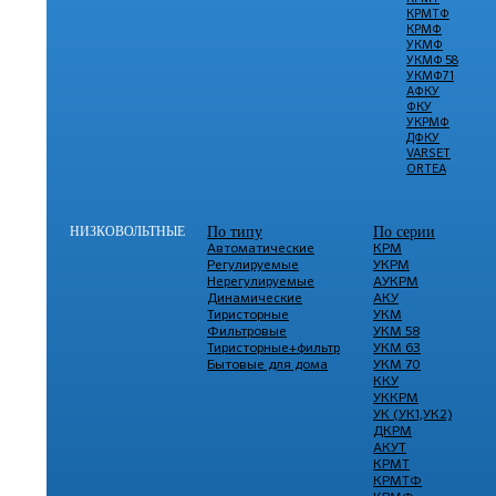
КРМТФ
КРМФ
УКМФ
УКМФ 58
УКМФ71
АФКУ
ФКУ
УКРМФ
ДФКУ
VARSET
ORTEA
НИЗКОВОЛЬТНЫЕ
По типу
По серии
Автоматические
КРМ
Регулируемые
УКРМ
Нерегулируемые
АУКРМ
Динамические
АКУ
Тиристорные
УКМ
Фильтровые
УКМ 58
Тиристорные+фильтр
УКМ 63
Бытовые для дома
УКМ 70
ККУ
УККРМ
УК (УК1,УК2)
ДКРМ
АКУТ
КРМТ
КРМТФ