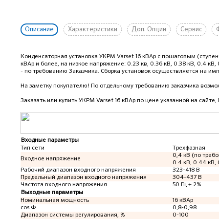
Описание
Характеристики
Доп. Опции
Сервис
Конденсаторная установка УКРМ Varset 16 кВАр с пошаговым (ступ
кВАр и более, на низкое напряжение: 0.23 кв, 0.36 кВ, 0.38 кВ, 0.4 кВ,
- по требованию Заказчика. Сборка установок осуществляется на имп
На заметку покупателю! По отдельному требованию заказчика возмож
Заказать или купить УКРМ Varset 16 кВАр
по цене указанной на сайте,
Входные параметры
Тип сети
Трехфазная
0,4 кВ (по требо
Входное напряжение
0.4 кВ, 0.44 кВ, 
Рабочий диапазон входного напряжения
323-418 В
Предельный диапазон входного напряжения
304-437 В
Частота входного напряжения
50 Гц ± 2%
Выходные параметры
Номинальная мощность
16 кВАр
cos Ф
0,8-0,98
Диапазон системы регулирования, %
0-100