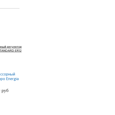
ссорный
ppo Energia
 ER12
0
руб
БНЕЕ