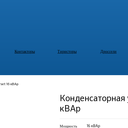
Контакторы
Тиристоры
Дроссели
set 16 кВАр
Конденсаторная 
кВАр
Мощность
16 кВАр