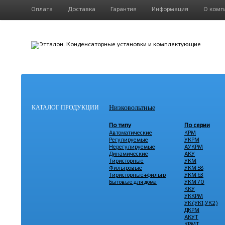
Оплата
Доставка
Гарантия
Информация
О комп
КАТАЛОГ ПРОДУКЦИИ
Низковольтные
По типу
По серии
Автоматические
КРМ
Регулируемые
УКРМ
Нерегулируемые
АУКРМ
Динамические
АКУ
Тиристорные
УКМ
Фильтровые
УКМ 58
Тиристорные+фильтр
УКМ 63
Бытовые для дома
УКМ 70
ККУ
УККРМ
УК (УК1,УК2)
ДКРМ
АКУТ
КРМТ