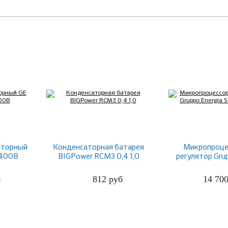
аторный
Конденсаторная батарея
Микропроце
 400В
BIGPower RCM3 0,4 1,0
регулятор Gru
STANDARD
б
812
руб
14 70
ПОДРОБНЕЕ
ПОДРО