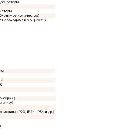
нденсаторы
исторы
обходимое количество)
аз необходимая мощность)
дка
°C
°C
о-серый)
з снизу)
озможны: IP20, IP44, IP54 и др.)
м