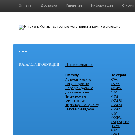
Оплата
Доставка
Гарантия
Информация
О комп
• • •
КАТАЛОГ ПРОДУКЦИИ
Низковольтные
По типу
По серии
Автоматические
КРМ
Регулируемые
УКРМ
Нерегулируемые
АУКРМ
Динамические
АКУ
Тиристорные
УКМ
Фильтровые
УКМ 58
Тиристорные+фильтр
УКМ 63
Бытовые для дома
УКМ 70
ККУ
УККРМ
УК (УК1,УК2)
ДКРМ
АКУТ
КРМТ