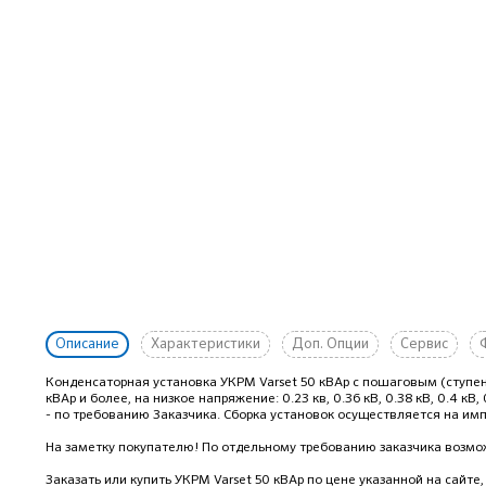
Описание
Характеристики
Доп. Опции
Сервис
Конденсаторная установка УКРМ Varset 50 кВАр с пошаговым (ступ
кВАр и более, на низкое напряжение: 0.23 кв, 0.36 кВ, 0.38 кВ, 0.4 кВ,
- по требованию Заказчика. Сборка установок осуществляется на имп
На заметку покупателю! По отдельному требованию заказчика возмож
Заказать или купить УКРМ Varset 50 кВАр
по цене указанной на сайте,