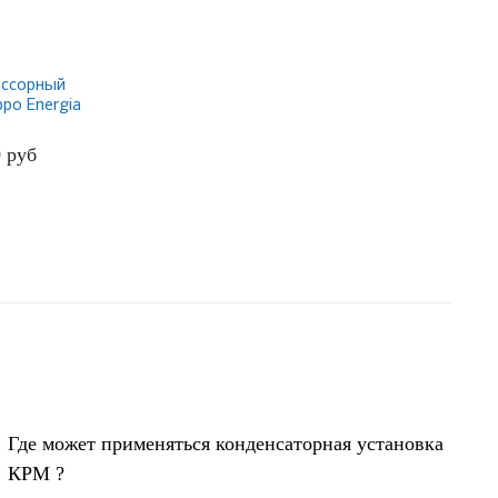
ссорный
ppo Energia
 ER12
0
руб
БНЕЕ
Где может применяться конденсаторная установка
КРМ ?