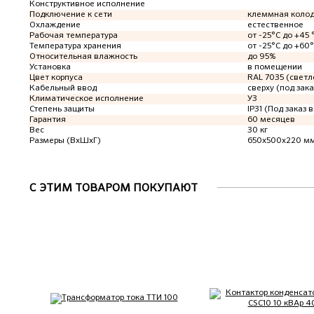
Конструктивное исполнение
Подключение к сети
клеммная коло
Охлаждение
естественное
Рабочая температура
от -25°C до +45 
Температура хранения
от -25°C до +60
Относительная влажность
до 95%
Установка
в помещении
Цвет корпуса
RAL 7035 (светл
Кабельный ввод
сверху (под зака
Климатическое исполнение
У3
Степень защиты
IP31 (Под заказ в
Гарантия
60 месяцев
Вес
30 кг
Размеры (ВхШхГ)
650х500х220 м
С ЭТИМ ТОВАРОМ ПОКУПАЮТ