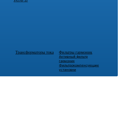
УКПФ 57
Трансформаторы тока
Фильтры гармоник
Активный фильтр
гармоник
Фильтрокомпенсующие
установки