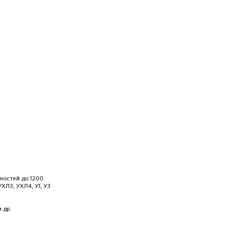
ностей до 1200
УХЛ3, УХЛ4, У1, У3
 др.