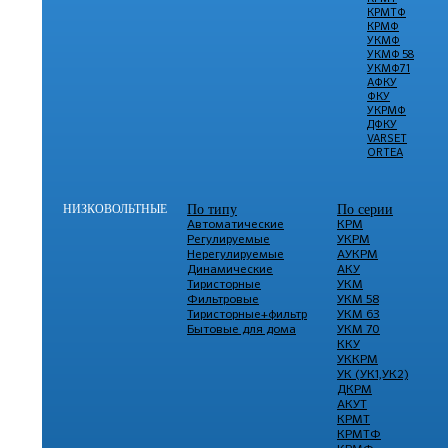
КРМТФ
КРМФ
УКМФ
УКМФ 58
УКМФ71
АФКУ
ФКУ
УКРМФ
ДФКУ
VARSET
ORTEA
НИЗКОВОЛЬТНЫЕ
По типу
По серии
Автоматические
КРМ
Регулируемые
УКРМ
Нерегулируемые
АУКРМ
Динамические
АКУ
Тиристорные
УКМ
Фильтровые
УКМ 58
Тиристорные+фильтр
УКМ 63
Бытовые для дома
УКМ 70
ККУ
УККРМ
УК (УК1,УК2)
ДКРМ
АКУТ
КРМТ
КРМТФ