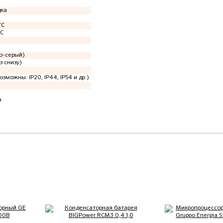
дка
°C
°C
о-серый)
з снизу)
озможны: IP20, IP44, IP54 и др.)
м