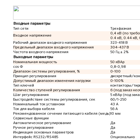
Входные параметры
Тип сети
Трехфазная
0,4 кВ (по требо
Входное напряжение
0.4 кВ, 0.44 кВ, 
Рабочий диапазон входного напряжения
323-418 В
Предельный диапазон входного напряжения
304-437 В
Частота входного напряжения
50 Гц ± 2%
Выходные параметры
Номинальная мощность
50 кВАр
cos Ф
0,8-0,98
Диапазон системы регулирования, %
0-100
Принцип регулирования
дискретный/ко
Допустимый диапазон изменения нагрузки
0-100%
Тип ключей
контакторы/тир
Количество ступеней регулирования
6 (под заказ не
Шаг регулирования
5 кВАр (под зак
Быстродействие системы регулирования, сек
60/1-250
Номинальный ток уставноки
43 А
Ток для выбора кабеля
56 А
Рекомендованное сечение питающего кабеля (медь)
10 мм
Сервисные функции
Автоматическое регулирование
Да
Ручное регулирование
Да
Индикация основных параметров
Да
Интерфейс RS232/RS485
Опционально