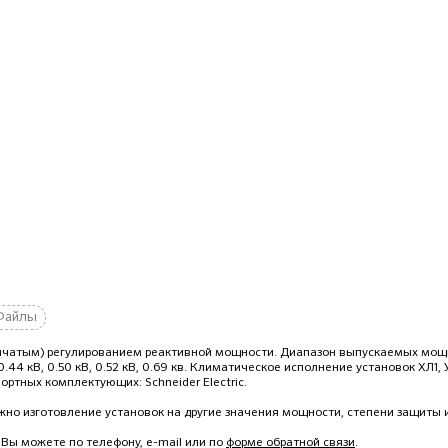
Файлы
енчатым) регулированием реактивной мощности. Диапазон выпускаемых мощ
 0.44 кВ, 0.50 кВ, 0.52 кВ, 0.69 кв. Климатическое исполнение установок ХЛ1, 
ортных комплектующих: Schneider Electric.
но изготовление установок на другие значения мощности, степени защиты и
 Вы можете по телефону, e-mail или по
форме обратной связи
.