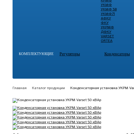
КРМФ
УКМФ
УКМФ 58
УКМФ71
АФКУ
ФКУ
УКРМФ
ДФКУ
VARSET
ORTEA
КОМПЛЕКТУЮЩИЕ
Регуляторы
Конденсаторы
Главная
Каталог продукции
Конденсаторная установка УКРМ Var