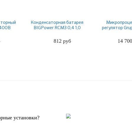
аторный
Конденсаторная батарея
Микропроце
 400В
BIGPower RCM3 0,4 1,0
регулятор Gru
STANDARD
б
812
руб
14 70
ПОДРОБНЕЕ
ПОДРО
орные установки?