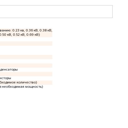
ванию: 0.23 кв, 0.36 кВ, 0.38 кВ,
0.50 кВ, 0.52 кВ, 0.69 кВ)
нденсаторы
исторы
обходимое количество)
аз необходимая мощность)