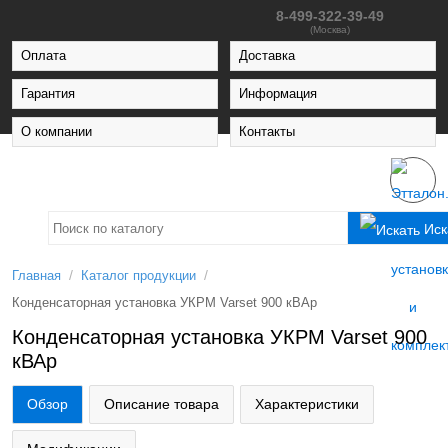
8-499-322-39-49
(Москва)
Оплата
Доставка
Гарантия
Информация
О компании
Контакты
Иск
/
/
Главная
Каталог продукции
Конденсаторная установка УКРМ Varset 900 кВАр
Конденсаторная установка УКРМ Varset 900
кВАр
Обзор
Описание товара
Характеристики