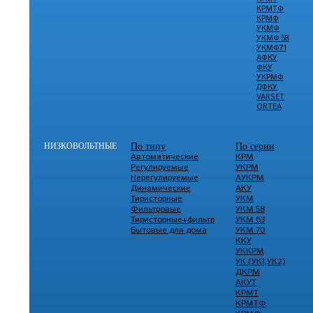
КРМТФ
КРМФ
УКМФ
УКМФ 58
УКМФ71
АФКУ
ФКУ
УКРМФ
ДФКУ
VARSET
ORTEA
НИЗКОВОЛЬТНЫЕ
По типу
По серии
Автоматические
КРМ
Регулируемые
УКРМ
Нерегулируемые
АУКРМ
Динамические
АКУ
Тиристорные
УКМ
Фильтровые
УКМ 58
Тиристорные+фильтр
УКМ 63
Бытовые для дома
УКМ 70
ККУ
УККРМ
УК (УК1,УК2)
ДКРМ
АКУТ
КРМТ
КРМТФ