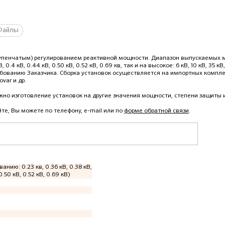
Файлы
тупенчатым) регулированием реактивной мощности. Диапазон выпускаемых 
.4 кВ, 0.44 кВ, 0.50 кВ, 0.52 кВ, 0.69 кв, так и на высокое: 6 кВ, 10 кВ, 35 кВ,
требованию Заказчика. Сборка установок осуществляется на импортных компл
ovar и др.
но изготовление установок на другие значения мощности, степени защиты и
йте, Вы можете по телефону, e-mail или по
форме обратной связи
.
ванию: 0.23 кв, 0.36 кВ, 0.38 кВ,
0.50 кВ, 0.52 кВ, 0.69 кВ)