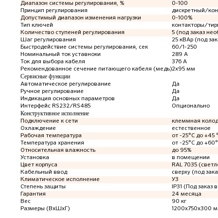
Диапазон системы регулирования, %
0-100
Принцип регулирования
дискретный/ко
Допустимый диапазон изменения нагрузки
0-100%
Тип ключей
контакторы/тир
Количество ступеней регулирования
5 (под заказ не
Шаг регулирования
25 кВАр (под за
Быстродействие системы регулирования, сек
60/1-250
Номинальный ток уставноки
289 А
Ток для выбора кабеля
376 А
Рекомендованное сечение питающего кабеля (медь)
2x95 мм
Сервисные функции
Автоматическое регулирование
Да
Ручное регулирование
Да
Индикация основных параметров
Да
Интерфейс RS232/RS485
Опционально
Конструктивное исполнение
Подключение к сети
клеммная коло
Охлаждение
естественное
Рабочая температура
от -25°C до +45 
Температура хранения
от -25°C до +60
Относительная влажность
до 95%
Установка
в помещении
Цвет корпуса
RAL 7035 (светл
Кабельный ввод
сверху (под зака
Климатическое исполнение
У3
Степень защиты
IP31 (Под заказ в
Гарантия
24 месяца
Вес
90 кг
Размеры (ВхШхГ)
1200х750х300 