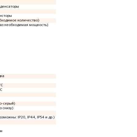
нденсаторы
исторы
обходимое количество)
каз необходимая мощность)
дка
°C
°C
о-серый)
з снизу)
озможны: IP20, IP44, IP54 и др.)
мм