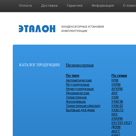
Оплата
Доставка
Гарантия
Информация
О комп
КАТАЛОГ ПРОДУКЦИИ
Низковольтные
По типу
По серии
Автоматические
КРМ
Регулируемые
УКРМ
Нерегулируемые
АУКРМ
Динамические
АКУ
Тиристорные
УКМ
Фильтровые
УКМ 58
Тиристорные+фильтр
УКМ 63
Бытовые для дома
УКМ 70
ККУ
УККРМ
УК (УК1,УК2)
ДКРМ
АКУТ
КРМТ