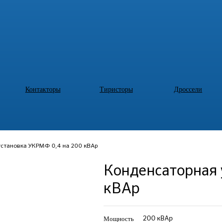
Контакторы
Тиристоры
Дроссели
установка УКРМФ 0,4 на 200 кВАр
Конденсаторная 
кВАр
Мощность
200 кВАр