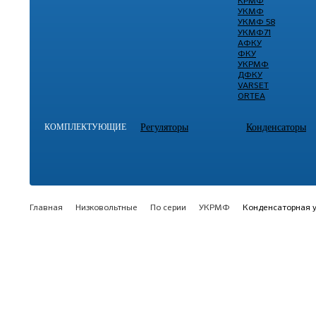
КРМФ
УКМФ
УКМФ 58
УКМФ71
АФКУ
ФКУ
УКРМФ
ДФКУ
VARSET
ORTEA
КОМПЛЕКТУЮЩИЕ
Регуляторы
Конденсаторы
Главная
Низковольтные
По серии
УКРМФ
Конденсаторная 