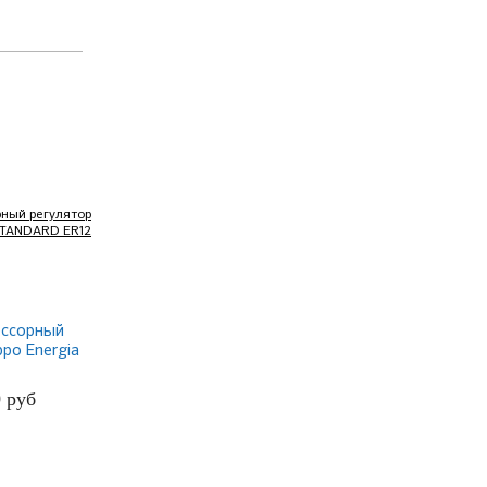
ссорный
ppo Energia
 ER12
0
руб
БНЕЕ