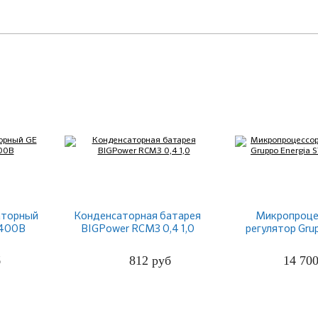
аторный
Конденсаторная батарея
Микропроце
 400В
BIGPower RCM3 0,4 1,0
регулятор Gru
STANDARD
б
812
руб
14 70
ПОДРОБНЕЕ
ПОДРО