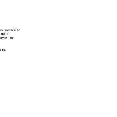
мощностей до
 110 кВ.
ектующих:
 др.