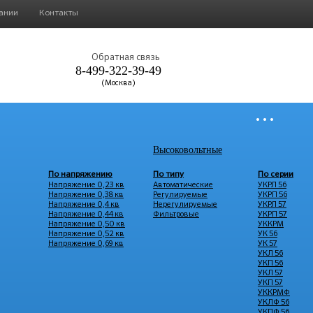
ании
Контакты
Обратная связь
8-499-322-39-49
(Москва)
• • •
Высоковольтные
По напряжению
По типу
По серии
Напряжение 0,23 кв
Автоматические
УКРЛ 56
Напряжение 0,38 кв
Регулируемые
УКРП 56
Напряжение 0,4 кв
Нерегулируемые
УКРЛ 57
Напряжение 0,44 кв
Фильтровые
УКРП 57
Напряжение 0,50 кв
УККРМ
Напряжение 0,52 кв
УК 56
Напряжение 0,69 кв
УК 57
УКЛ 56
УКП 56
УКЛ 57
УКП 57
УККРМФ
УКЛФ 56
УКПФ 56