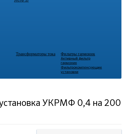
УКПФ 57
Трансформаторы тока
Фильтры гармоник
Активный фильтр
гармоник
Фильтрокомпенсующие
установки
установка УКРМФ 0,4 на 200