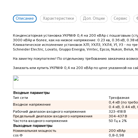
Описание
Характеристики
Доп. Опции
Сервис
Конденсаторная установка УКРМФ 0,4 на 200 кВАр с пошаговым (с
3000 кВАр и более, как на низкое напряжение: 0.23 кв, 0.36 кВ, 0.38 кВ, 0
Климатическое исполнение установок ХЛ1, УХЛ3, УХЛ4, У1, У3 - по 
Schneider Electric, Lovato, Gruppo Energia, Vmtec, Epcos, Nukon, Beluk, N
На заметку покупателю! По отдельному требованию заказчика возмож
Заказать или купить УКРМФ 0,4 на 200 кВАр
по цене указанной на са
Входные параметры
Тип сети
Трехфазная
0,4 кВ (по требо
Входное напряжение
0.4 кВ, 0.44 кВ, 
Рабочий диапазон входного напряжения
323-418 В
Предельный диапазон входного напряжения
304-437 В
Частота входного напряжения
50 Гц ± 2%
Выходные параметры
Номинальная мощность
200 кВАр
cos Ф
0,8-0,98