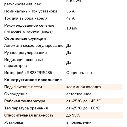
60/1-250
регулирования, сек
Номинальный ток уставноки
36 А
Ток для выбора кабеля
47 А
Рекомендованное сечение
10 мм
питающего кабеля (медь)
Сервисные функции
Автоматическое регулирование
Да
Ручное регулирование
Да
Индикация основных
Да
параметров
Интерфейс RS232/RS485
Опционально
Конструктивное исполнение
Подключение к сети
клеммная колодка
Охлаждение
естественное
Рабочая температура
от -25°C до +45 °C
Температура хранения
от -25°C до +60°C
Относительная влажность
до 95%
Установка
в помещении