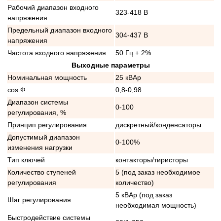
Рабочий диапазон входного
323-418 В
напряжения
Предельный диапазон входного
304-437 В
напряжения
Частота входного напряжения
50 Гц ± 2%
Выходные параметры
Номинальная мощность
25 кВАр
cos Ф
0,8-0,98
Диапазон системы
0-100
регулирования, %
Принцип регулирования
дискретный/конденсаторы
Допустимый диапазон
0-100%
изменения нагрузки
Тип ключей
контакторы/тиристоры
Количество ступеней
5 (под заказ необходимое
регулирования
количество)
5 кВАр (под заказ
Шаг регулирования
необходимая мощность)
Быстродействие системы