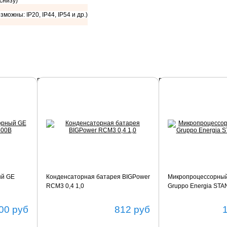
 снизу)
зможны: IP20, IP44, IP54 и др.)
Подробнее
Подробнее
ый GE
Конденсаторная батарея BIGPower
Микропроцессорный
RCM3 0,4 1,0
Gruppo Energia ST
00
руб
812
руб