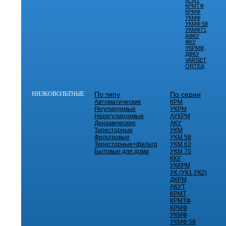
КРМТФ
КРМФ
УКМФ
УКМФ 58
УКМФ71
АФКУ
ФКУ
УКРМФ
ДФКУ
VARSET
ORTEA
НИЗКОВОЛЬТНЫЕ
По типу
По серии
Автоматические
КРМ
Регулируемые
УКРМ
Нерегулируемые
АУКРМ
Динамические
АКУ
Тиристорные
УКМ
Фильтровые
УКМ 58
Тиристорные+фильтр
УКМ 63
Бытовые для дома
УКМ 70
ККУ
УККРМ
УК (УК1,УК2)
ДКРМ
АКУТ
КРМТ
КРМТФ
КРМФ
УКМФ
УКМФ 58