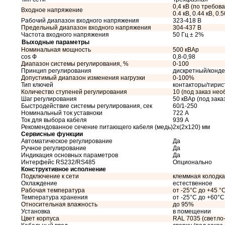
0,4 кВ (по требован
Входное напряжение
0.4 кВ, 0.44 кВ, 0.5
Рабочий диапазон входного напряжения
323-418 В
Предельный диапазон входного напряжения
304-437 В
Частота входного напряжения
50 Гц ± 2%
Выходные параметры
Номинальная мощность
500 кВАр
cos Ф
0,8-0,98
Диапазон системы регулирования, %
0-100
Принцип регулирования
дискретный/конд
Допустимый диапазон изменения нагрузки
0-100%
Тип ключей
контакторы/тири
Количество ступеней регулирования
10 (под заказ не
Шаг регулирования
50 кВАр (под зак
Быстродействие системы регулирования, сек
60/1-250
Номинальный ток уставноки
722 А
Ток для выбора кабеля
939 А
Рекомендованное сечение питающего кабеля (медь)
2x(2x120) мм
Сервисные функции
Автоматическое регулирование
Да
Ручное регулирование
Да
Индикация основных параметров
Да
Интерфейс RS232/RS485
Опционально
Конструктивное исполнение
Подключение к сети
клеммная колодка
Охлаждение
естественное
Рабочая температура
от -25°C до +45 °
Температура хранения
от -25°C до +60°C
Относительная влажность
до 95%
Установка
в помещении
Цвет корпуса
RAL 7035 (светло