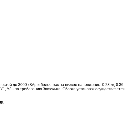
ей до 3000 кВАр и более, как на низкое напряжение: 0.23 кв, 0.36
УХЛ4, У1, У3 - по требованию Заказчика. Сборка установок осуществляется
др.