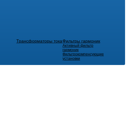
Трансформаторы тока
Фильтры гармоник
Активный фильтр
гармоник
Фильтрокомпенсующие
установки