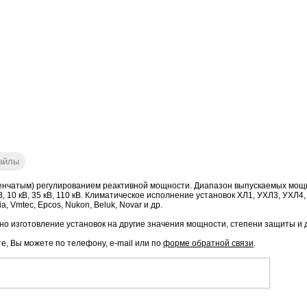
айлы
нчатым) регулированием реактивной мощности. Диапазон выпускаемых мощност
ое: 6 кВ, 10 кВ, 35 кВ, 110 кВ. Климатическое исполнение установок ХЛ1, УХЛ3, 
, Vmtec, Epcos, Nukon, Beluk, Novar и др.
о изготовление установок на другие значения мощности, степени защиты и 
те, Вы можете по телефону, e-mail или по
форме обратной связи
.