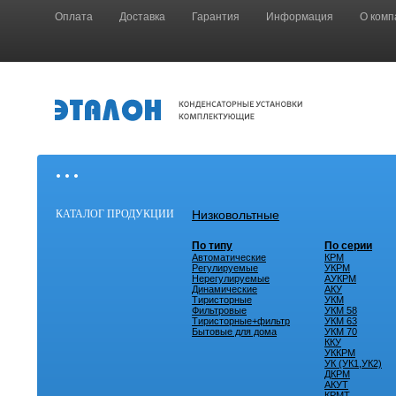
Оплата
Доставка
Гарантия
Информация
О комп
• • •
КАТАЛОГ ПРОДУКЦИИ
Низковольтные
По типу
По серии
Автоматические
КРМ
Регулируемые
УКРМ
Нерегулируемые
АУКРМ
Динамические
АКУ
Тиристорные
УКМ
Фильтровые
УКМ 58
Тиристорные+фильтр
УКМ 63
Бытовые для дома
УКМ 70
ККУ
УККРМ
УК (УК1,УК2)
ДКРМ
АКУТ
КРМТ