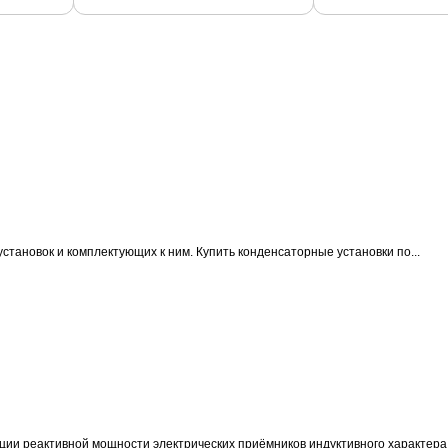
становок и комплектующих к ним.
Купить конденсаторные установки по...
ции реактивной мощности электрических приёмников индуктивного характера 